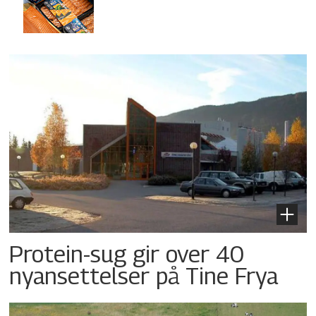
Protein-sug gir over 40
nyansettelser på Tine Frya