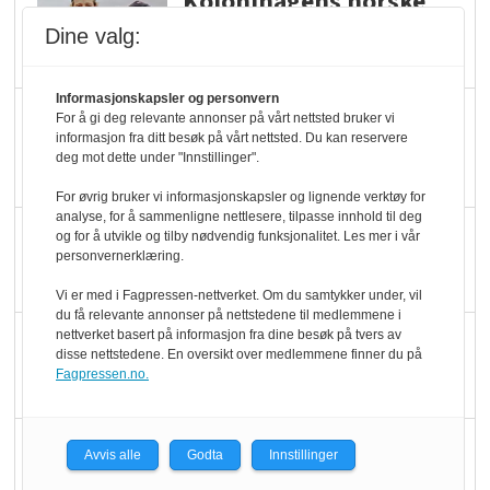
Kolonihagens norske
yoghurt: Trues av
Dine valg:
melkemangel
Informasjonskapsler og personvern
Marit Kolby vant
For å gi deg relevante annonser på vårt nettsted bruker vi
informasjon fra ditt besøk på vårt nettsted. Du kan reservere
Økologisk Norge sin
deg mot dette under "Innstillinger".
hederspris
For øvrig bruker vi informasjonskapsler og lignende verktøy for
analyse, for å sammenligne nettlesere, tilpasse innhold til deg
Blir enklere å velge
og for å utvikle og tilby nødvendig funksjonalitet. Les mer i vår
personvernerklæring.
økologisk i butikkhylla
Vi er med i Fagpressen-nettverket. Om du samtykker under, vil
du få relevante annonser på nettstedene til medlemmene i
nettverket basert på informasjon fra dine besøk på tvers av
Kolonihagen sliter
disse nettstedene. En oversikt over medlemmene finner du på
med å få tak i nok melk
Fagpressen.no.
Rapport: Økokundene
Avvis alle
Godta
Innstillinger
er klare! Er markedet