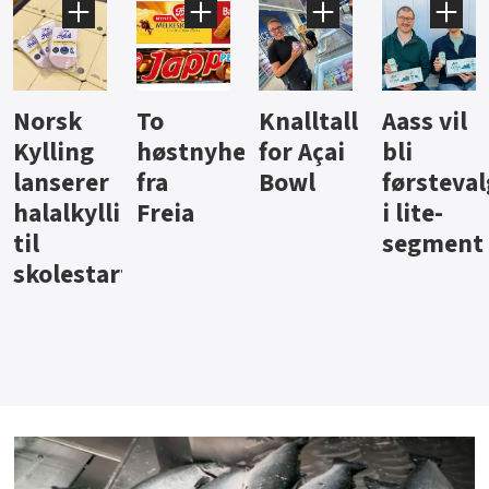
Knalltall
Aass vil
Brus og
Hard
ter
for Açai
bli
jus fra
iste fra
Bowl
førstevalg
Berentsen
Hansa
i lite-
segment