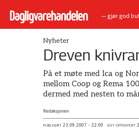
— gjør god bu
Nyheter
Dreven knivra
På et møte med Ica og Nor
mellom Coop og Rema 1000 
dermed med nesten to må
Redaksjonen
23.09.2007 - 22:00
PUBLISERT
SIST OPPDATERT