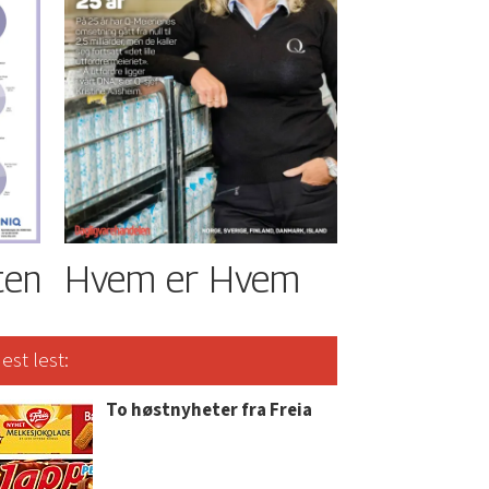
ten
Hvem er Hvem
est lest:
To høstnyheter fra Freia