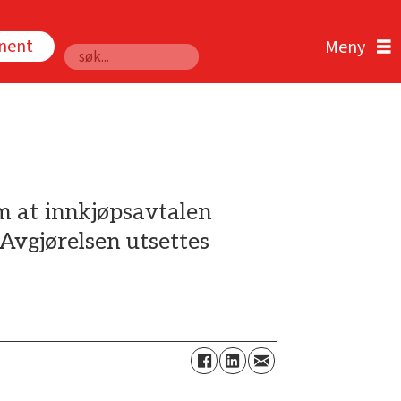
nnent
Søk
m at innkjøpsavtalen
Avgjørelsen utsettes