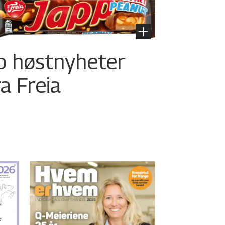
o høstnyheter
ra Freia