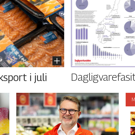
Dagligvarefasi
port i juli
M