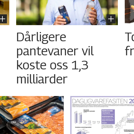
Dårligere
T
pantevaner vil
f
koste oss 1,3
milliarder