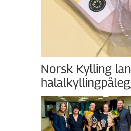
Norsk Kylling la
halalkylling­påleg