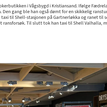
 Jokerbutikken i Vågsbygd i Kristiansand. Ifølge Fædr
 Den gang ble han også dømt for en skikkelig ranstur
axi til Shell-stasjonen på Gartnerløkka og ranet til se
 ransforsøk. Til slutt tok han taxi til Shell Valhalla, 