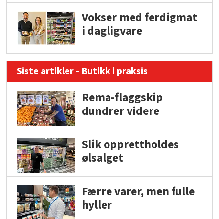
Vokser med ferdigmat
i dagligvare
Siste artikler - Butikk i praksis
Rema-flaggskip
dundrer videre
Slik opprettholdes
ølsalget
Færre varer, men fulle
hyller