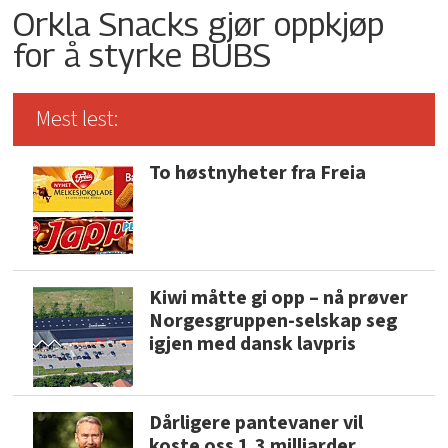
Orkla Snacks gjør oppkjøp
for å styrke BUBS
Mest lest:
To høstnyheter fra Freia
Kiwi måtte gi opp – nå prøver
Norgesgruppen-selskap seg
igjen med dansk lavpris
Dårligere pantevaner vil
koste oss 1,3 milliarder