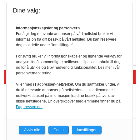
Dine valg:
KI lager mat i butikken
Informasjonskapsler og personvern
For å gi deg relevante annonser på vårt nettsted bruker vi
informasjon fra ditt besøk på vårt nettsted. Du kan reservere
Q passerte 1 milliard i
deg mot dette under "Innstillinger".
Rema i 2025
For øvrig bruker vi informasjonskapsler og lignende verktøy for
analyse, for å sammenligne nettlesere, tilpasse innhold til deg
og for å utvikle og tilby nødvendig funksjonalitet. Les mer i vår
personvernerklæring.
Siste artikler - Økologisk
Vi er med i Fagpressen-nettverket. Om du samtykker under, vil
du få relevante annonser på nettstedene til medlemmene i
Kolonihagens norske
nettverket basert på informasjon fra dine besøk på tvers av
yoghurt: Trues av
disse nettstedene. En oversikt over medlemmene finner du på
Fagpressen.no.
melkemangel
Marit Kolby vant
Avvis alle
Godta
Innstillinger
Økologisk Norge sin