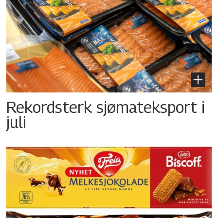
Rekordsterk sjømateksport i
juli