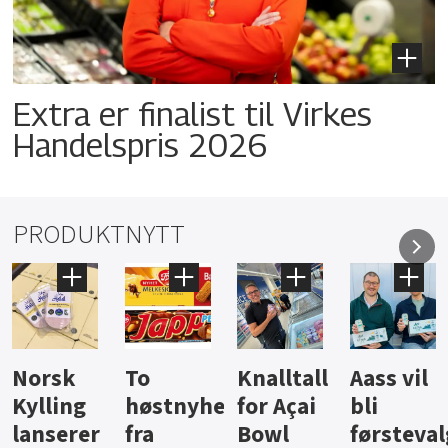
Extra er finalist til Virkes
Handelspris 2026
PRODUKTNYTT
Knalltall
Aass vil
Brus og
Hard
ter
for Açai
bli
jus fra
iste fra
Bowl
førstevalg
Berentsen
Hansa