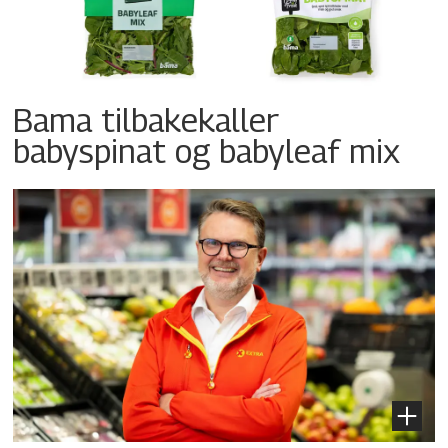
Bama tilbakekaller
babyspinat og babyleaf mix