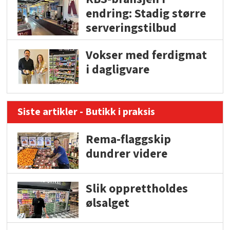
endring: Stadig større
serveringstilbud
Vokser med ferdigmat
i dagligvare
Siste artikler - Butikk i praksis
Rema-flaggskip
dundrer videre
Slik opprettholdes
ølsalget