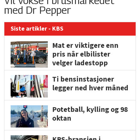
Vil vokse i brusmarkedet
med Dr Pepper
Siste artikler - KBS
Mat er viktigere enn
pris når elbilister
velger ladestopp
Ti bensinstasjoner
legger ned hver måned
Potetball, kylling og 98
oktan
KBS-bransjen i