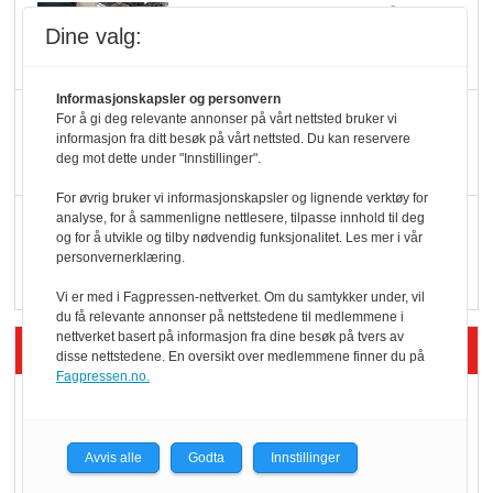
Færre varer, men fulle
Dine valg:
hyller
Informasjonskapsler og personvern
KI lager mat i butikken
For å gi deg relevante annonser på vårt nettsted bruker vi
informasjon fra ditt besøk på vårt nettsted. Du kan reservere
deg mot dette under "Innstillinger".
For øvrig bruker vi informasjonskapsler og lignende verktøy for
analyse, for å sammenligne nettlesere, tilpasse innhold til deg
Q passerte 1 milliard i
og for å utvikle og tilby nødvendig funksjonalitet. Les mer i vår
Rema i 2025
personvernerklæring.
Vi er med i Fagpressen-nettverket. Om du samtykker under, vil
du få relevante annonser på nettstedene til medlemmene i
nettverket basert på informasjon fra dine besøk på tvers av
Siste artikler - Økologisk
disse nettstedene. En oversikt over medlemmene finner du på
Fagpressen.no.
Kolonihagens norske
yoghurt: Trues av
Avvis alle
Godta
Innstillinger
melkemangel