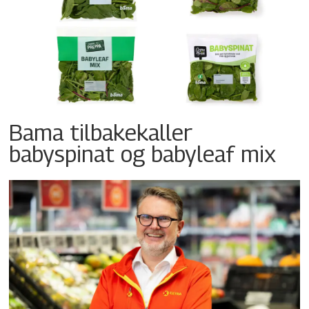
Bama tilbakekaller
babyspinat og babyleaf mix