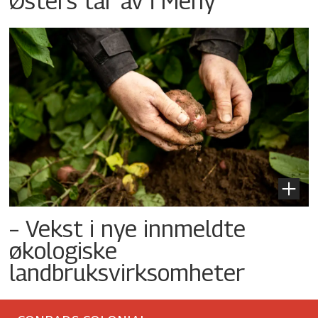
Østers tar av i Meny
– Vekst i nye innmeldte
økologiske
landbruksvirksomheter