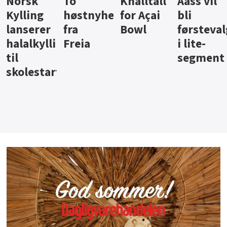
Knalltall
Aass vil
Brus og
Hard
ter
for Açai
bli
jus fra
iste fra
Bowl
førstevalg
Berentsen
Hansa
i lite-
segment