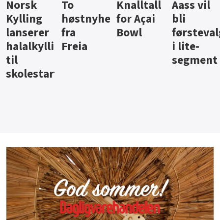
Knalltall
Aass vil
Brus og
Hard
heter
for Açai
bli
jus fra
iste fra
Bowl
førstevalg
Berentsen
Hansa
g
i lite-
segment