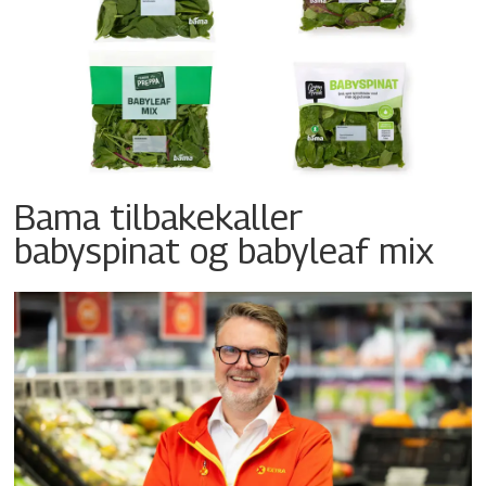
Bama tilbakekaller
babyspinat og babyleaf mix