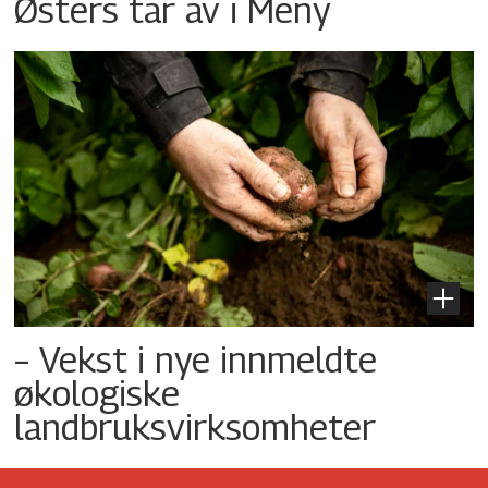
Østers tar av i Meny
– Vekst i nye innmeldte
økologiske
landbruksvirksomheter