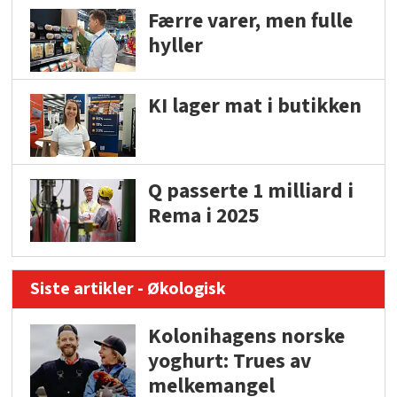
Færre varer, men fulle
hyller
KI lager mat i butikken
Q passerte 1 milliard i
Rema i 2025
Siste artikler - Økologisk
Kolonihagens norske
yoghurt: Trues av
melkemangel