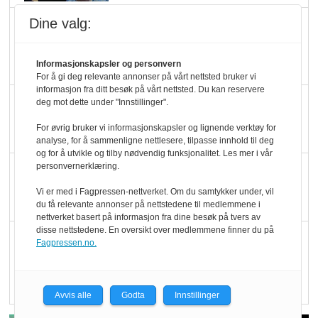
Dine valg:
Marit Kolby vant
Økologisk Norge sin
hederspris
Informasjonskapsler og personvern
For å gi deg relevante annonser på vårt nettsted bruker vi
informasjon fra ditt besøk på vårt nettsted. Du kan reservere
Blir enklere å velge
deg mot dette under "Innstillinger".
økologisk i butikkhylla
For øvrig bruker vi informasjonskapsler og lignende verktøy for
analyse, for å sammenligne nettlesere, tilpasse innhold til deg
og for å utvikle og tilby nødvendig funksjonalitet. Les mer i vår
personvernerklæring.
Kolonihagen sliter
med å få tak i nok melk
Vi er med i Fagpressen-nettverket. Om du samtykker under, vil
du få relevante annonser på nettstedene til medlemmene i
nettverket basert på informasjon fra dine besøk på tvers av
disse nettstedene. En oversikt over medlemmene finner du på
Rapport: Økokundene
Fagpressen.no.
er klare! Er markedet
det?
Avvis alle
Godta
Innstillinger