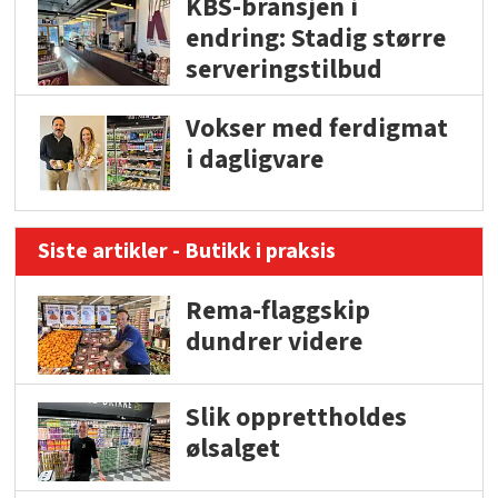
KBS-bransjen i
endring: Stadig større
serveringstilbud
Vokser med ferdigmat
i dagligvare
Siste artikler - Butikk i praksis
Rema-flaggskip
dundrer videre
Slik opprettholdes
ølsalget