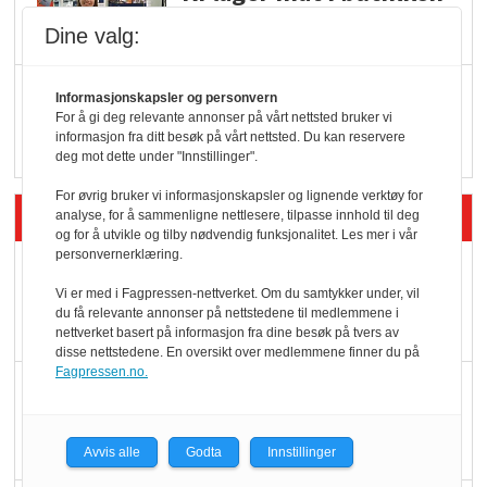
Dine valg:
Q passerte 1 milliard i
Informasjonskapsler og personvern
Rema i 2025
For å gi deg relevante annonser på vårt nettsted bruker vi
informasjon fra ditt besøk på vårt nettsted. Du kan reservere
deg mot dette under "Innstillinger".
For øvrig bruker vi informasjonskapsler og lignende verktøy for
Siste artikler - Økologisk
analyse, for å sammenligne nettlesere, tilpasse innhold til deg
og for å utvikle og tilby nødvendig funksjonalitet. Les mer i vår
personvernerklæring.
Kolonihagens norske
Vi er med i Fagpressen-nettverket. Om du samtykker under, vil
yoghurt: Trues av
du få relevante annonser på nettstedene til medlemmene i
melkemangel
nettverket basert på informasjon fra dine besøk på tvers av
disse nettstedene. En oversikt over medlemmene finner du på
Fagpressen.no.
Marit Kolby vant
Økologisk Norge sin
hederspris
Avvis alle
Godta
Innstillinger