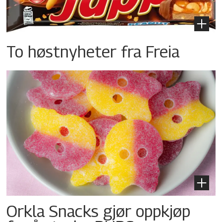
To høstnyheter fra Freia
Orkla Snacks gjør oppkjøp