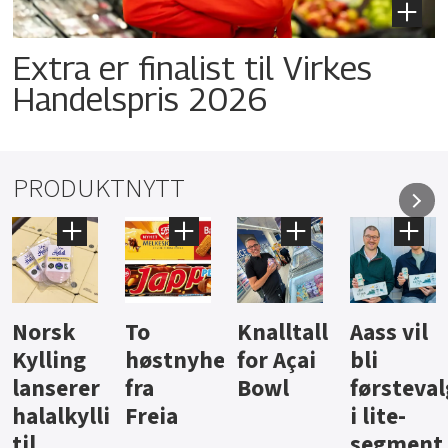
Extra er finalist til Virkes
Handelspris 2026
PRODUKTNYTT
Knalltall
Aass vil
Brus og
Hard
ter
for Açai
bli
jus fra
iste fra
Bowl
førstevalg
Berentsen
Hansa
i lite-
segment