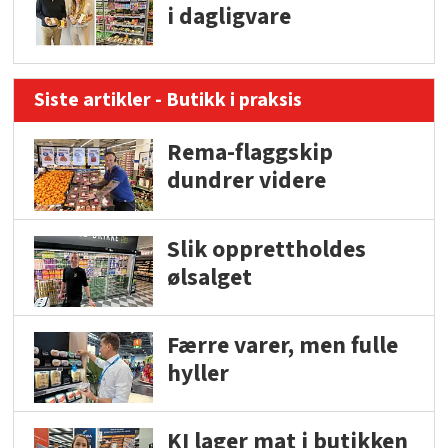
i dagligvare
Siste artikler - Butikk i praksis
Rema-flaggskip
dundrer videre
Slik opprettholdes
ølsalget
Færre varer, men fulle
hyller
KI lager mat i butikken