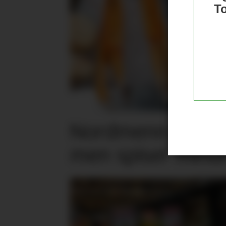
T
Nordmenn er posi
men spiser mind