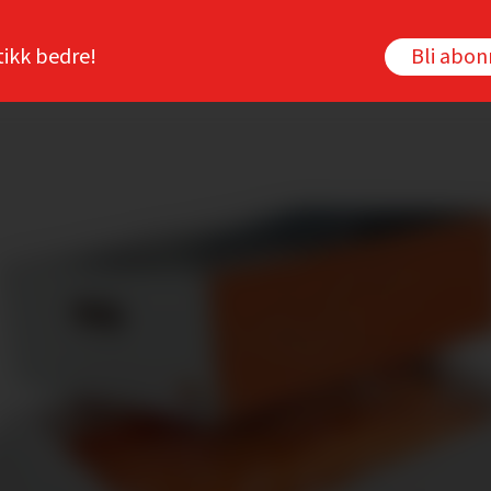
tikk bedre!
Bli abo