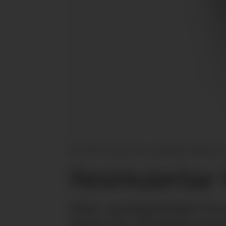
DS Smith har lansert en resirkulerbar fiskekasse 
Resirkulerbar 
Plast- og isoporkasser fra
Derfor har DS Smith lanser