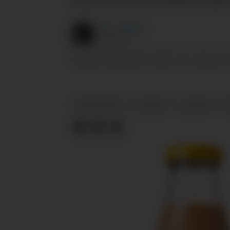
Marit
Haugdahl
JOURNALIST
14.08.2024 - 10:48
PUBLISERT
SIST OPPDATERT
PRODUKTNYTT
DRYPACK
DS SMITH
F