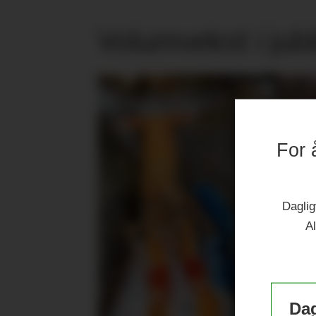
Volumvekst i jub
For 
Daglig
Al
Dag