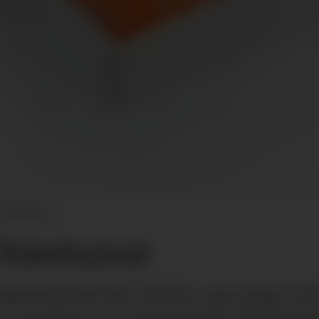
i bølgepapp.
fiskekasse
 sjømatindustrien skyller opp langs kys
t DryPack, en resirkulerbar fiskekasse