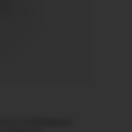
ten av utviklingsland.
 i bølgepapp.