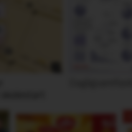
Dagligvarefasi
r
 skolestart
M