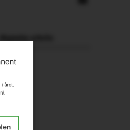
Nyeste eAvis:
nnent
i året.
 få
elen