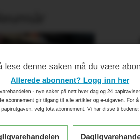
ileumsår
å lese denne saken må du være abo
Allerede abonnent? Logg inn her
varehandelen - nye saker på nett hver dag og 24 papiraviser 
le abonnement gir tilgang til alle artikler og e-utgaven. For å
papirutgaven, velg totalabonnement. Vi har disse tilbudene:
ligvarehandelen
Dagligvarehand