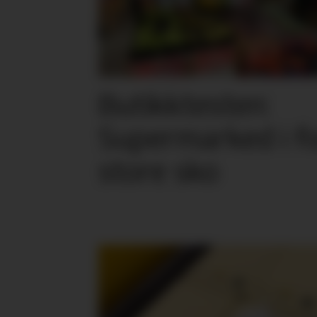
Butikktesten:
Supermarked i f
store sko