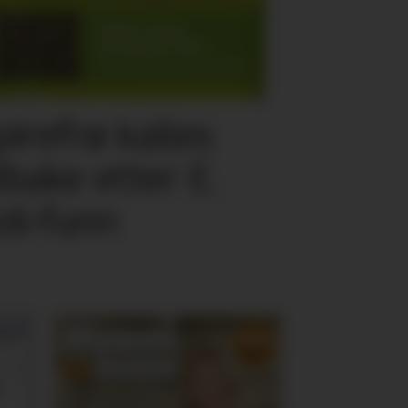
pirefrø kalles
ilbake etter E.
oli-funn