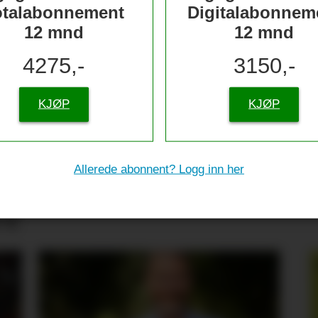
otalabonnement
Digitalabonnem
12 mnd
12 mnd
4275,-
3150,-
KJØP
KJØP
Allerede abonnent? Logg inn her
tive til sjømat –
re