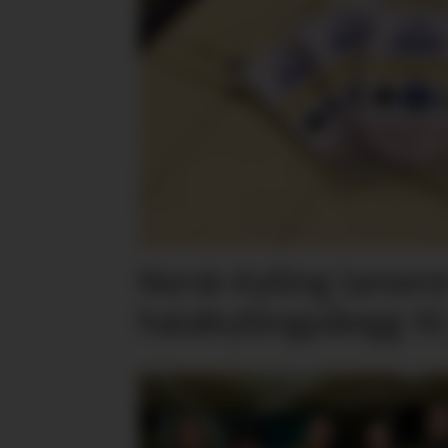
Norsk Kylling lansere
halalkyllingpålegg til