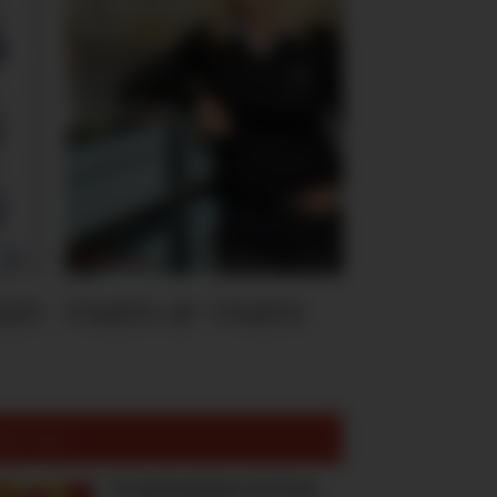
ten
Hvem er Hvem
est lest:
To høstnyheter fra Freia