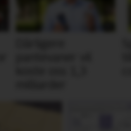
Dårligere
S
or
pantevaner vil
t
koste oss 1,3
c
milliarder