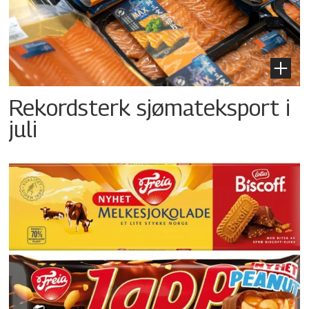
Rekordsterk sjømateksport i
juli