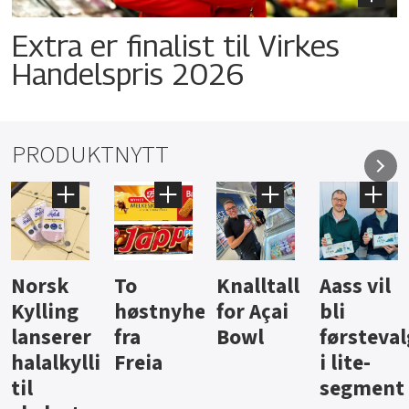
Extra er finalist til Virkes
Handelspris 2026
PRODUKTNYTT
Knalltall
Aass vil
Brus og
Hard
ter
for Açai
bli
jus fra
iste fra
Bowl
førstevalg
Berentsen
Hansa
i lite-
segment