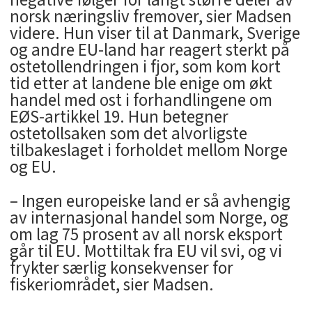
negative følger for langt større deler av
norsk næringsliv fremover, sier Madsen
videre. Hun viser til at Danmark, Sverige
og andre EU-land har reagert sterkt på
ostetollendringen i fjor, som kom kort
tid etter at landene ble enige om økt
handel med ost i forhandlingene om
EØS-artikkel 19. Hun betegner
ostetollsaken som det alvorligste
tilbakeslaget i forholdet mellom Norge
og EU.
– Ingen europeiske land er så avhengig
av internasjonal handel som Norge, og
om lag 75 prosent av all norsk eksport
går til EU. Mottiltak fra EU vil svi, og vi
frykter særlig konsekvenser for
fiskeriområdet, sier Madsen.