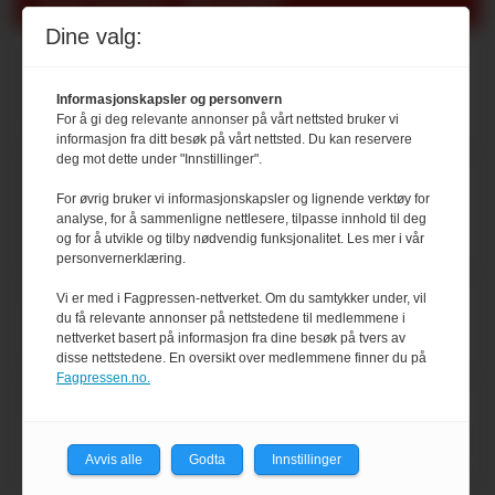
Siste artikler - Økologisk
Dine valg:
Kolonihagens norske
yoghurt: Trues av
Informasjonskapsler og personvern
melkemangel
For å gi deg relevante annonser på vårt nettsted bruker vi
informasjon fra ditt besøk på vårt nettsted. Du kan reservere
deg mot dette under "Innstillinger".
Marit Kolby vant
For øvrig bruker vi informasjonskapsler og lignende verktøy for
Økologisk Norge sin
analyse, for å sammenligne nettlesere, tilpasse innhold til deg
hederspris
og for å utvikle og tilby nødvendig funksjonalitet. Les mer i vår
personvernerklæring.
Blir enklere å velge
Vi er med i Fagpressen-nettverket. Om du samtykker under, vil
du få relevante annonser på nettstedene til medlemmene i
økologisk i butikkhylla
nettverket basert på informasjon fra dine besøk på tvers av
disse nettstedene. En oversikt over medlemmene finner du på
Fagpressen.no.
Kolonihagen sliter
med å få tak i nok melk
Avvis alle
Godta
Innstillinger