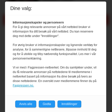
Dine valg:
Siste artikler - Økologisk
Informasjonskapsler og personvern
For å gi deg relevante annonser på vårt nettsted bruker vi
Kolonihagens norske
informasjon fra ditt besøk på vårt nettsted. Du kan reservere
deg mot dette under "Innstillinger".
yoghurt: Trues av
melkemangel
For øvrig bruker vi informasjonskapsler og lignende verktøy for
analyse, for å sammenligne nettlesere, tilpasse innhold til deg
og for å utvikle og tilby nødvendig funksjonalitet. Les mer i vår
Marit Kolby vant
personvernerklæring.
Økologisk Norge sin
Vi er med i Fagpressen-nettverket. Om du samtykker under, vil
du få relevante annonser på nettstedene til medlemmene i
hederspris
nettverket basert på informasjon fra dine besøk på tvers av
disse nettstedene. En oversikt over medlemmene finner du på
Blir enklere å velge
Fagpressen.no.
økologisk i butikkhylla
Avvis alle
Godta
Innstillinger
Kolonihagen sliter