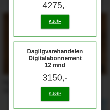
4275,-
KJØP
Dagligvarehandelen
Digitalabonnement
12 mnd
3150,-
Nyhetsbrevet tar
sommerferie
KJØP