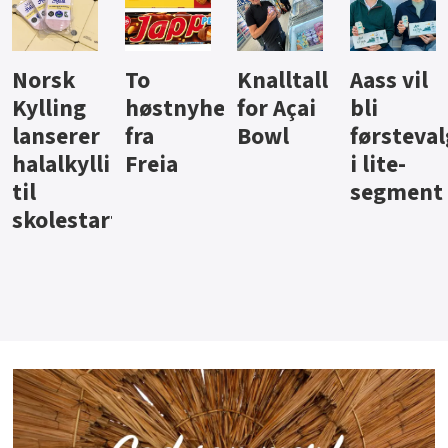
Knalltall
Aass vil
Brus og
Hard
ter
for Açai
bli
jus fra
iste fra
Bowl
førstevalg
Berentsen
Hansa
i lite-
segment