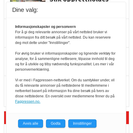
ølsalget
Dine valg:
Færre varer, men fulle
Informasjonskapsler og personvern
For å gi deg relevante annonser på vårt nettsted bruker vi
hyller
informasjon fra ditt besøk på vårt nettsted. Du kan reservere
deg mot dette under "Innstillinger".
For øvrig bruker vi informasjonskapsler og lignende verktøy for
KI lager mat i butikken
analyse, for å sammenligne nettlesere, tilpasse innhold til deg
og for å utvikle og tilby nødvendig funksjonalitet. Les mer i vår
personvernerklæring.
Vi er med i Fagpressen-nettverket. Om du samtykker under, vil
Q passerte 1 milliard i
du få relevante annonser på nettstedene til medlemmene i
Rema i 2025
nettverket basert på informasjon fra dine besøk på tvers av
disse nettstedene. En oversikt over medlemmene finner du på
Fagpressen.no.
Siste artikler - Økologisk
Avvis alle
Godta
Innstillinger