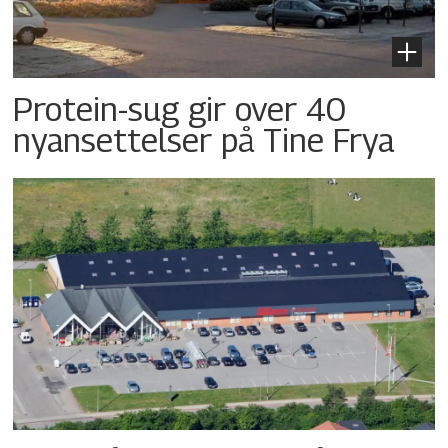
Protein-sug gir over 40
nyansettelser på Tine Frya