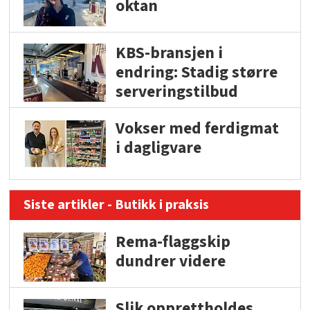
oktan
KBS-bransjen i
endring: Stadig større
serveringstilbud
Vokser med ferdigmat
i dagligvare
Siste artikler - Butikk i praksis
Rema-flaggskip
dundrer videre
Slik opprettholdes