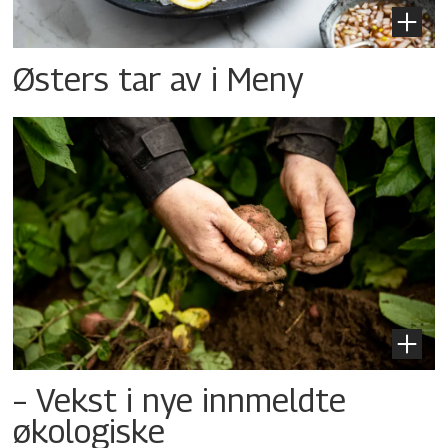
Østers tar av i Meny
– Vekst i nye innmeldte
økologiske