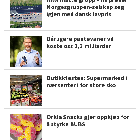
Kiwi måtte gi opp – nå prøver
Norgesgruppen-selskap seg
igjen med dansk lavpris
Dårligere pantevaner vil
koste oss 1,3 milliarder
Butikktesten: Supermarked i
nærsenter i for store sko
Orkla Snacks gjør oppkjøp for
å styrke BUBS