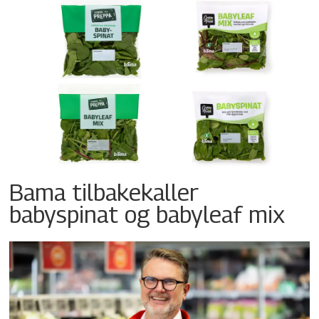
Bama tilbakekaller
babyspinat og babyleaf mix