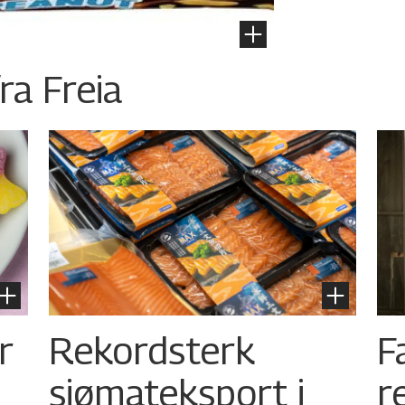
ra Freia
r
Rekordsterk
F
sjømateksport i
r