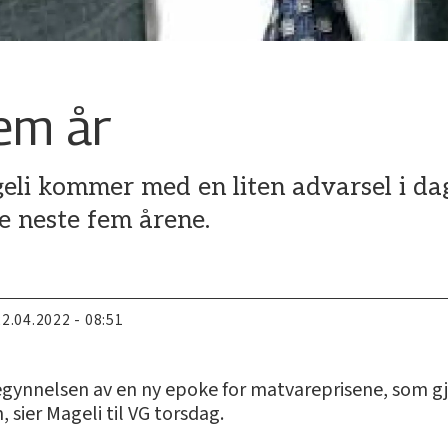
fem år
eli kommer med en liten advarsel i d
de neste fem årene.
22.04.2022 - 08:51
egynnelsen av en ny epoke for matvareprisene, som gjør
, sier Mageli til VG torsdag.