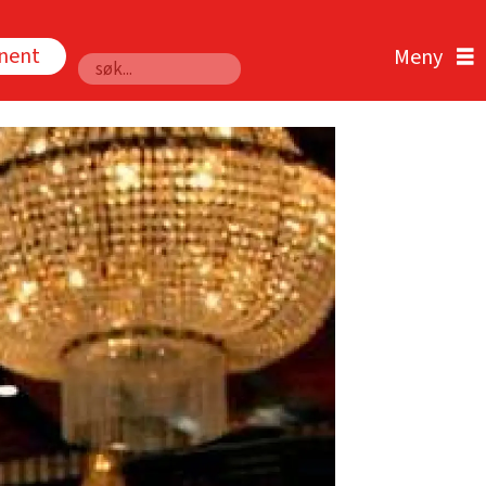
nnent
Søk