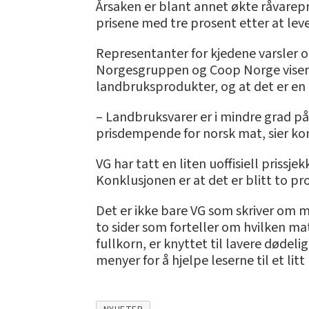
Årsaken er blant annet økte råvarepr
prisene med tre prosent etter at lev
Representanter for kjedene varsler o
Norgesgruppen og Coop Norge viser t
landbruksprodukter, og at det er en
– Landbruksvarer er i mindre grad påv
prisdempende for norsk mat, sier kon
VG har tatt en liten uoffisiell prissje
Konklusjonen er at det er blitt to p
Det er ikke bare VG som skriver om 
to sider som forteller om hvilken mat
fullkorn, er knyttet til lavere dødel
menyer for å hjelpe leserne til et litt 