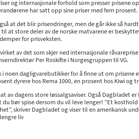
iser og internasjonale forhold som presser prisene o
erandørene har satt opp sine priser med fem prosent.
gså at det blir prisendringer, men de går ikke så hard
il at store deler av de norske matvarene er beskytte
 demper for prisveksten.
irket av det som skjer ned internasjonale råvarepriser.
serndirektør Per Roskifte i Norgesgruppen til VG.
kk i noen dagligvarebutikker for å finne ut om prisene er
rosent dyrere hos Rema 1000, en prosent hos Kiwi og t
mat av dagens store løssalgsaviser. Også Dagbladet e
 du bør spise dersom du vil leve lenger! ”Et kosthold 
ighet”, skriver Dagbladet og viser til en amerikansk un
lengre liv