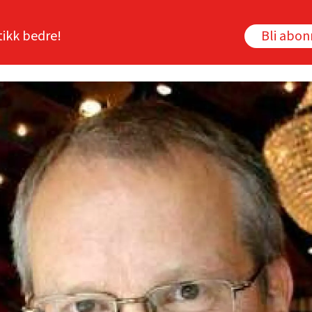
tikk bedre!
Bli abo