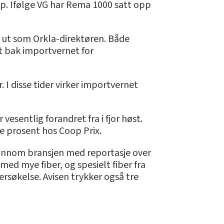
pp. Ifølge VG har Rema 1000 satt opp
t ut som Orkla-direktøren. Både
t bak importvernet for
 I disse tider virker importvernet
 vesentlig forandret fra i fjor høst.
re prosent hos Coop Prix.
r innom bransjen med reportasje over
med mye fiber, og spesielt fiber fra
dersøkelse. Avisen trykker også tre