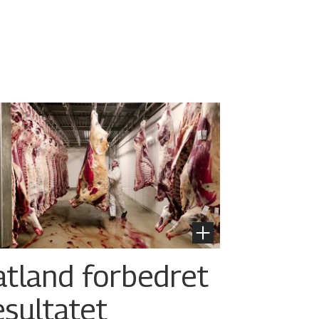
atland forbedret
esultatet