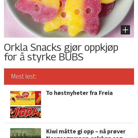
Orkla Snacks gjør oppkjøp
for å styrke BUBS
Mest lest:
To høstnyheter fra Freia
Kiwi måtte gi opp – nå prøver