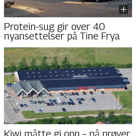
Protein-sug gir over 40
nyansettelser på Tine Frya
Kiwi måtte gi opp – nå prøver