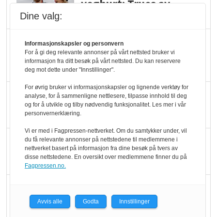
yoghurt: Trues av
melkemangel
Dine valg:
Marit Kolby vant
Informasjonskapsler og personvern
For å gi deg relevante annonser på vårt nettsted bruker vi
Økologisk Norge sin
informasjon fra ditt besøk på vårt nettsted. Du kan reservere
hederspris
deg mot dette under "Innstillinger".
For øvrig bruker vi informasjonskapsler og lignende verktøy for
Blir enklere å velge
analyse, for å sammenligne nettlesere, tilpasse innhold til deg
og for å utvikle og tilby nødvendig funksjonalitet. Les mer i vår
økologisk i butikkhylla
personvernerklæring.
Vi er med i Fagpressen-nettverket. Om du samtykker under, vil
Kolonihagen sliter
du få relevante annonser på nettstedene til medlemmene i
nettverket basert på informasjon fra dine besøk på tvers av
med å få tak i nok melk
disse nettstedene. En oversikt over medlemmene finner du på
Fagpressen.no.
Rapport: Økokundene
er klare! Er markedet
Avvis alle
Godta
Innstillinger
det?