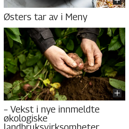
Østers tar av i Meny
– Vekst i nye innmeldte
økologiske
landbruksvirksomheter