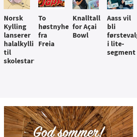
Knalltall
Aass vil
Brus og
Hard
ter
for Açai
bli
jus fra
iste fra
Bowl
førstevalg
Berentsen
Hansa
i lite-
segment