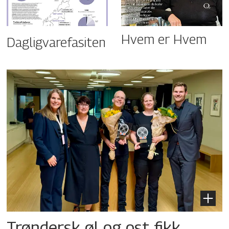
Hvem er Hvem
Dagligvarefasiten
Trøndersk øl og ost fikk