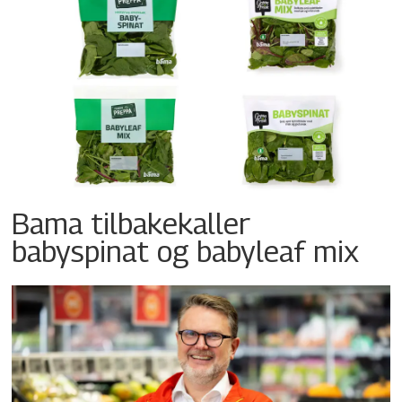
Bama tilbakekaller
babyspinat og babyleaf mix