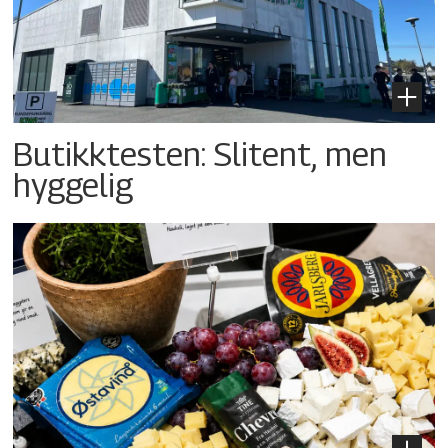
Butikktesten: Slitent, men
hyggelig