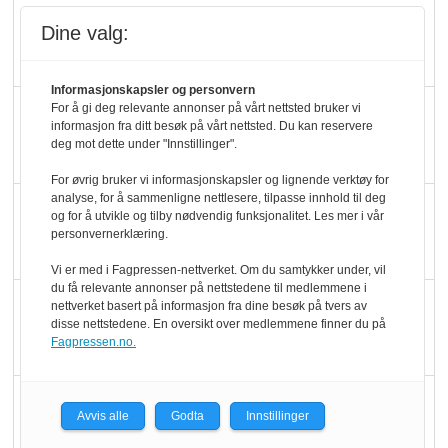
Rema-flaggskip
Dine valg:
dundrer videre
Informasjonskapsler og personvern
Slik opprettholdes
For å gi deg relevante annonser på vårt nettsted bruker vi
informasjon fra ditt besøk på vårt nettsted. Du kan reservere
ølsalget
deg mot dette under "Innstillinger".
For øvrig bruker vi informasjonskapsler og lignende verktøy for
analyse, for å sammenligne nettlesere, tilpasse innhold til deg
Færre varer, men fulle
og for å utvikle og tilby nødvendig funksjonalitet. Les mer i vår
hyller
personvernerklæring.
Vi er med i Fagpressen-nettverket. Om du samtykker under, vil
du få relevante annonser på nettstedene til medlemmene i
KI lager mat i butikken
nettverket basert på informasjon fra dine besøk på tvers av
disse nettstedene. En oversikt over medlemmene finner du på
Fagpressen.no.
Q passerte 1 milliard i
Avvis alle
Godta
Innstillinger
Rema i 2025