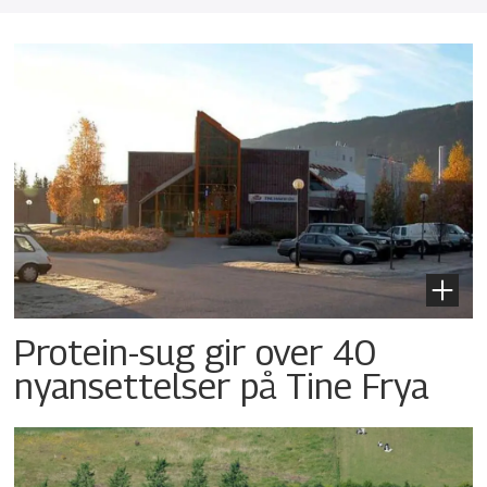
Protein-sug gir over 40
nyansettelser på Tine Frya