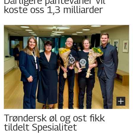
Dårligere pantevaner vil
koste oss 1,3 milliarder
Trøndersk øl og ost fikk
tildelt Spesialitet