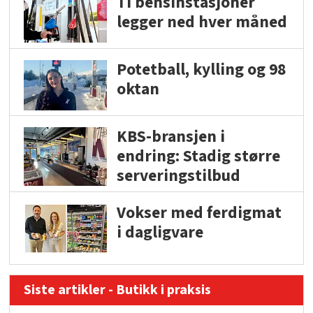
Ti bensinstasjoner
legger ned hver måned
Potetball, kylling og 98
oktan
KBS-bransjen i
endring: Stadig større
serveringstilbud
Vokser med ferdigmat
i dagligvare
Siste artikler - Butikk i praksis