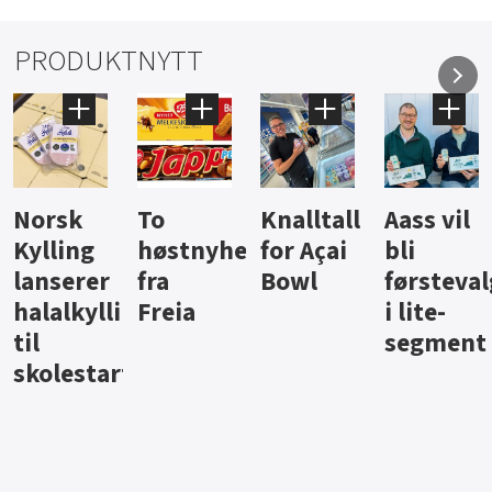
PRODUKTNYTT
Knalltall
Aass vil
Brus og
Hard
ter
for Açai
bli
jus fra
iste fra
Bowl
førstevalg
Berentsen
Hansa
i lite-
segment