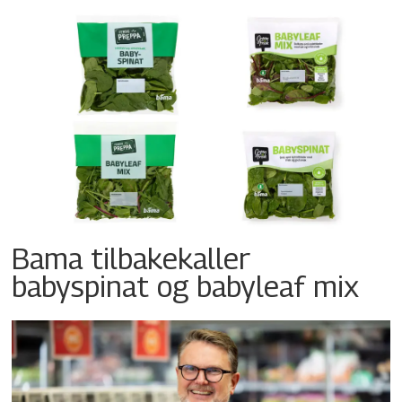
Bama tilbakekaller
babyspinat og babyleaf mix