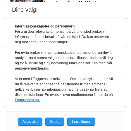
pris når elbilister
Dine valg:
velger ladestopp
Ti bensinstasjoner
Informasjonskapsler og personvern
For å gi deg relevante annonser på vårt nettsted bruker vi
legger ned hver måned
informasjon fra ditt besøk på vårt nettsted. Du kan reservere
deg mot dette under "Innstillinger".
For øvrig bruker vi informasjonskapsler og lignende verktøy for
Potetball, kylling og 98
analyse, for å sammenligne nettlesere, tilpasse innhold til deg
oktan
og for å utvikle og tilby nødvendig funksjonalitet. Les mer i vår
personvernerklæring.
Vi er med i Fagpressen-nettverket. Om du samtykker under, vil
KBS-bransjen i
du få relevante annonser på nettstedene til medlemmene i
endring: Stadig større
nettverket basert på informasjon fra dine besøk på tvers av
disse nettstedene. En oversikt over medlemmene finner du på
serveringstilbud
Fagpressen.no.
Vokser med ferdigmat
i dagligvare
Avvis alle
Godta
Innstillinger