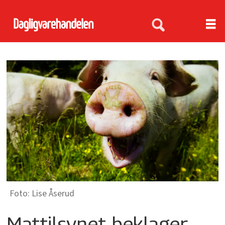
Lise Åserud
Mattilsynet beklager