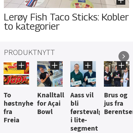
Lerøy Fish Taco Sticks: Kobler
to kategorier
PRODUKTNYTT
Knalltall
Aass vil
Brus og
Hard
ter
for Açai
bli
jus fra
iste fra
Bowl
førstevalg
Berentsen
Hansa
i lite-
segment