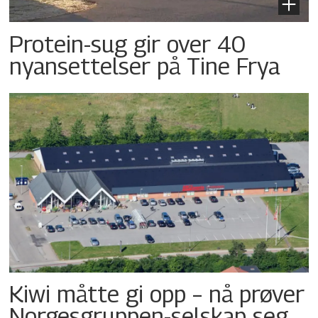
Protein-sug gir over 40
nyansettelser på Tine Frya
Kiwi måtte gi opp – nå prøver
Norgesgruppen-selskap seg