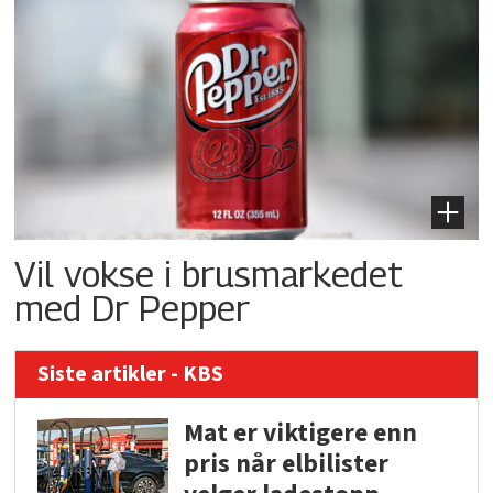
Vil vokse i brusmarkedet
med Dr Pepper
Siste artikler - KBS
Mat er viktigere enn
pris når elbilister