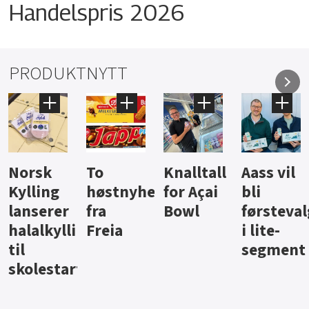
Handelspris 2026
PRODUKTNYTT
Knalltall
Aass vil
Brus og
Hard
ter
for Açai
bli
jus fra
iste fra
Bowl
førstevalg
Berentsen
Hansa
i lite-
segment