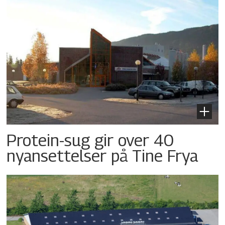
Protein-sug gir over 40
nyansettelser på Tine Frya