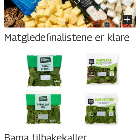
Matgledefinalistene er klare
Bama tilbakekaller