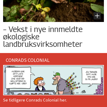
– Vekst i nye innmeldte
økologiske
landbruksvirksomheter
CONRADS COLONIAL
Se tidligere Conrads Colonial her.