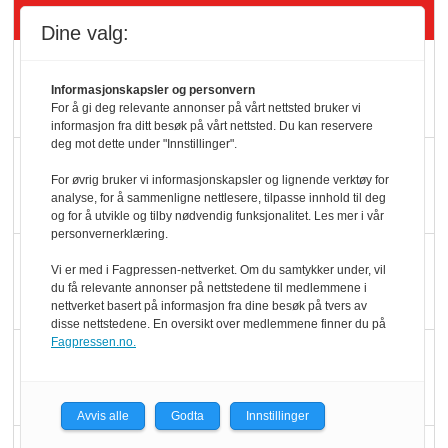
Siste artikler - Butikk i praksis
Dine valg:
Rema-flaggskip
dundrer videre
Informasjonskapsler og personvern
For å gi deg relevante annonser på vårt nettsted bruker vi
informasjon fra ditt besøk på vårt nettsted. Du kan reservere
deg mot dette under "Innstillinger".
Slik opprettholdes
For øvrig bruker vi informasjonskapsler og lignende verktøy for
ølsalget
analyse, for å sammenligne nettlesere, tilpasse innhold til deg
og for å utvikle og tilby nødvendig funksjonalitet. Les mer i vår
personvernerklæring.
Færre varer, men fulle
Vi er med i Fagpressen-nettverket. Om du samtykker under, vil
hyller
du få relevante annonser på nettstedene til medlemmene i
nettverket basert på informasjon fra dine besøk på tvers av
disse nettstedene. En oversikt over medlemmene finner du på
Fagpressen.no.
KI lager mat i butikken
Avvis alle
Godta
Innstillinger