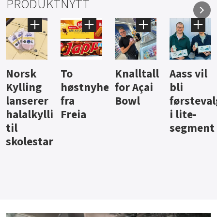
PRODUKTNYTT
Knalltall
Aass vil
Brus og
Hard
ter
for Açai
bli
jus fra
iste fra
Bowl
førstevalg
Berentsen
Hansa
i lite-
segment