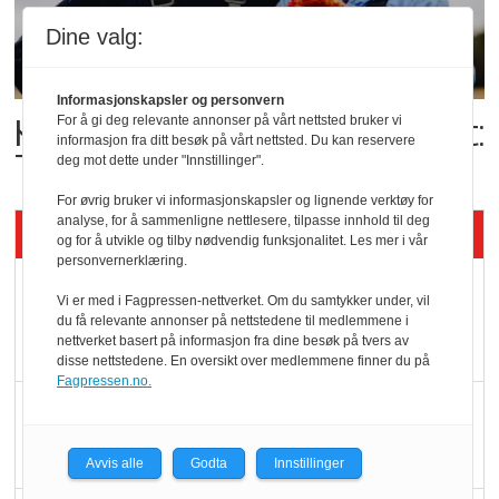
Dine valg:
Informasjonskapsler og personvern
Kolonihagens norske yoghurt:
For å gi deg relevante annonser på vårt nettsted bruker vi
informasjon fra ditt besøk på vårt nettsted. Du kan reservere
Trues av melkemangel
deg mot dette under "Innstillinger".
For øvrig bruker vi informasjonskapsler og lignende verktøy for
analyse, for å sammenligne nettlesere, tilpasse innhold til deg
Siste artikler - KBS
og for å utvikle og tilby nødvendig funksjonalitet. Les mer i vår
personvernerklæring.
Mat er viktigere enn
Vi er med i Fagpressen-nettverket. Om du samtykker under, vil
pris når elbilister
du få relevante annonser på nettstedene til medlemmene i
nettverket basert på informasjon fra dine besøk på tvers av
velger ladestopp
disse nettstedene. En oversikt over medlemmene finner du på
Fagpressen.no.
Ti bensinstasjoner
legger ned hver måned
Avvis alle
Godta
Innstillinger