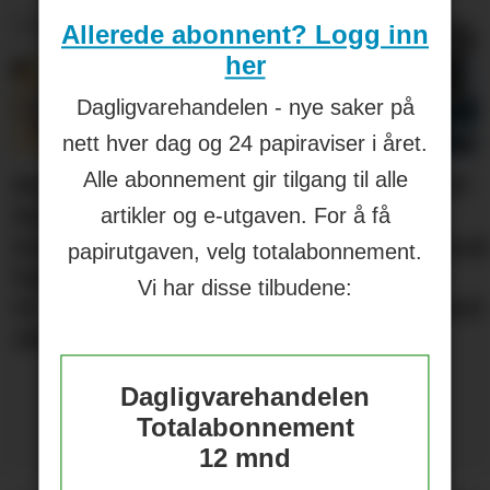
PRODUKTNYTT
Allerede abonnent? Logg inn
her
Dagligvarehandelen - nye saker på
nett hver dag og 24 papiraviser i året.
Knalltall
Aass vil
Brus og
Hard
Alle abonnement gir tilgang til alle
ter
for Açai
bli
jus fra
iste fra
artikler og e-utgaven. For å få
Bowl
førstevalg
Berentsen
Hansa
papirutgaven, velg totalabonnement.
i lite-
Vi har disse tilbudene:
segment
Dagligvarehandelen
Totalabonnement
12 mnd