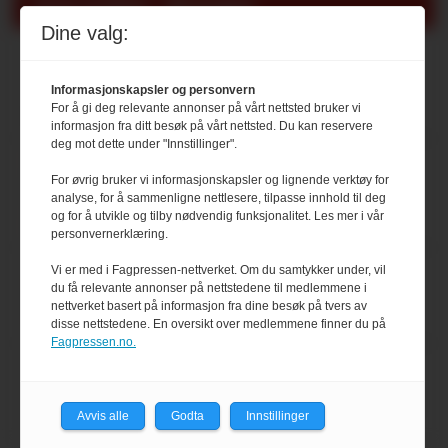
Siste artikler - Økologisk
Dine valg:
Kolonihagens norske
yoghurt: Trues av
Informasjonskapsler og personvern
melkemangel
For å gi deg relevante annonser på vårt nettsted bruker vi
informasjon fra ditt besøk på vårt nettsted. Du kan reservere
deg mot dette under "Innstillinger".
Marit Kolby vant
For øvrig bruker vi informasjonskapsler og lignende verktøy for
Økologisk Norge sin
analyse, for å sammenligne nettlesere, tilpasse innhold til deg
hederspris
og for å utvikle og tilby nødvendig funksjonalitet. Les mer i vår
personvernerklæring.
Blir enklere å velge
Vi er med i Fagpressen-nettverket. Om du samtykker under, vil
du få relevante annonser på nettstedene til medlemmene i
økologisk i butikkhylla
nettverket basert på informasjon fra dine besøk på tvers av
disse nettstedene. En oversikt over medlemmene finner du på
Fagpressen.no.
Kolonihagen sliter
med å få tak i nok melk
Avvis alle
Godta
Innstillinger