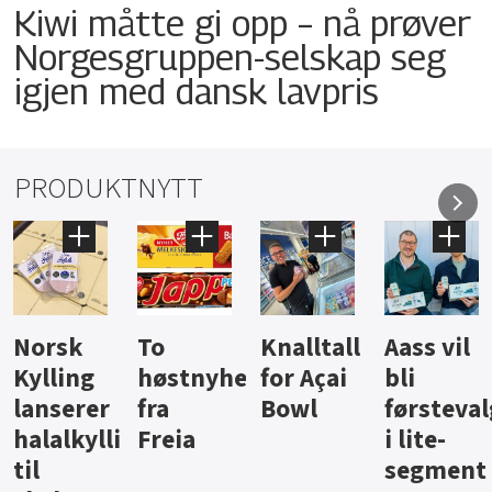
Kiwi måtte gi opp – nå prøver
Norgesgruppen-selskap seg
igjen med dansk lavpris
PRODUKTNYTT
Knalltall
Aass vil
Brus og
Hard
ter
for Açai
bli
jus fra
iste fra
Bowl
førstevalg
Berentsen
Hansa
i lite-
segment