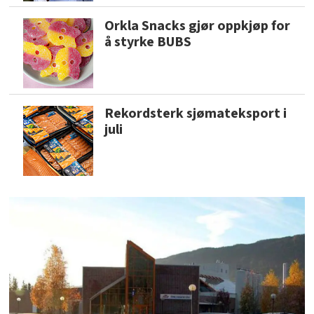
Orkla Snacks gjør oppkjøp for
å styrke BUBS
Rekordsterk sjømateksport i
juli