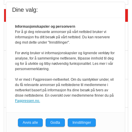
Dine valg:
Siste artikler - Butikk i praksis
Informasjonskapsler og personvern
Rema-flaggskip
For å gi deg relevante annonser på vårt nettsted bruker vi
dundrer videre
informasjon fra ditt besøk på vårt nettsted. Du kan reservere
deg mot dette under "Innstillinger".
For øvrig bruker vi informasjonskapsler og lignende verktøy for
Slik opprettholdes
analyse, for å sammenligne nettlesere, tilpasse innhold til deg
og for å utvikle og tilby nødvendig funksjonalitet. Les mer i vår
ølsalget
personvernerklæring.
Vi er med i Fagpressen-nettverket. Om du samtykker under, vil
du få relevante annonser på nettstedene til medlemmene i
Færre varer, men fulle
nettverket basert på informasjon fra dine besøk på tvers av
hyller
disse nettstedene. En oversikt over medlemmene finner du på
Fagpressen.no.
KI lager mat i butikken
Avvis alle
Godta
Innstillinger