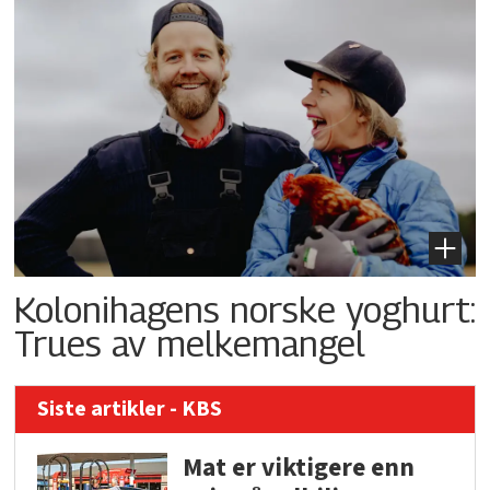
Kolonihagens norske yoghurt:
Trues av melkemangel
Siste artikler - KBS
Mat er viktigere enn