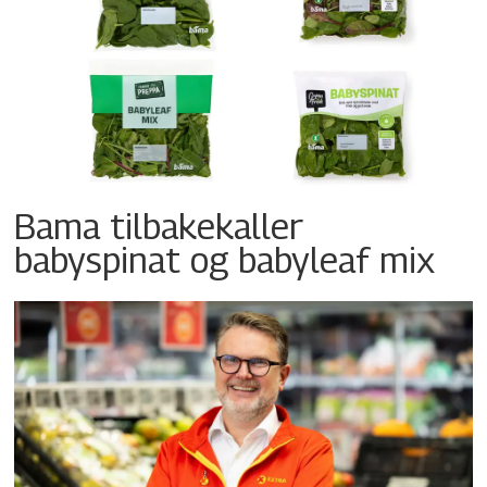
Bama tilbakekaller
babyspinat og babyleaf mix