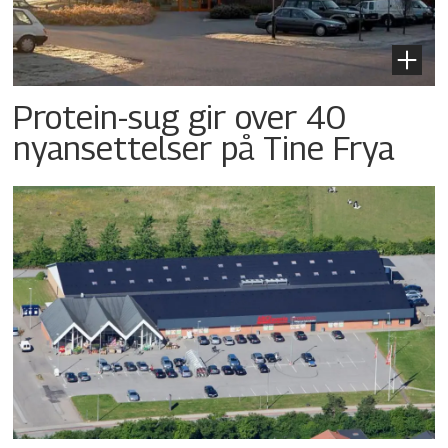
Protein-sug gir over 40
nyansettelser på Tine Frya