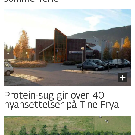
Protein-sug gir over 40
nyansettelser på Tine Frya