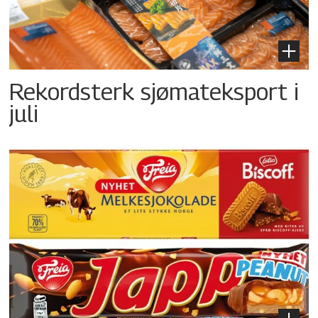
Rekordsterk sjømateksport i
juli