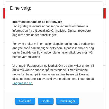
Dine valg:
Siste artikler - Butikk i praksis
Informasjonskapsler og personvern
Rema-flaggskip
For å gi deg relevante annonser på vårt nettsted bruker vi
informasjon fra ditt besøk på vårt nettsted. Du kan reservere
dundrer videre
deg mot dette under "Innstillinger".
For øvrig bruker vi informasjonskapsler og lignende verktøy for
Slik opprettholdes
analyse, for å sammenligne nettlesere, tilpasse innhold til deg
og for å utvikle og tilby nødvendig funksjonalitet. Les mer i vår
ølsalget
personvernerklæring.
Vi er med i Fagpressen-nettverket. Om du samtykker under, vil
du få relevante annonser på nettstedene til medlemmene i
Færre varer, men fulle
nettverket basert på informasjon fra dine besøk på tvers av
hyller
disse nettstedene. En oversikt over medlemmene finner du på
Fagpressen.no.
KI lager mat i butikken
Avvis alle
Godta
Innstillinger