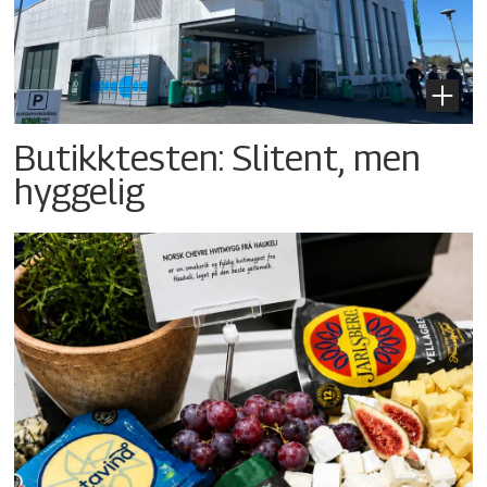
Butikktesten: Slitent, men
hyggelig