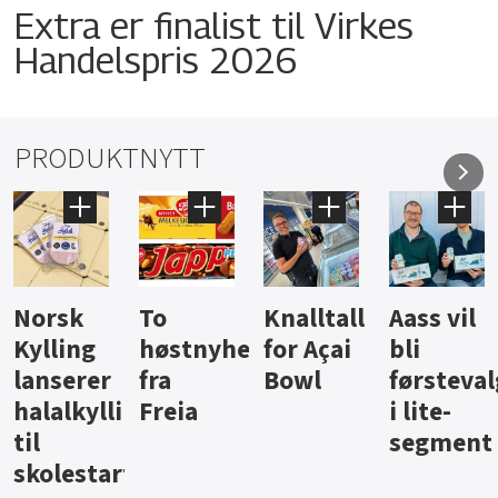
Extra er finalist til Virkes
Handelspris 2026
PRODUKTNYTT
Knalltall
Aass vil
Brus og
Hard
ter
for Açai
bli
jus fra
iste fra
Bowl
førstevalg
Berentsen
Hansa
i lite-
segment