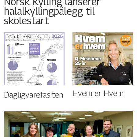
Norsk Kylling lanserer
halalkyllingpålegg til
skolestart
Hvem er Hvem
Dagligvarefasiten