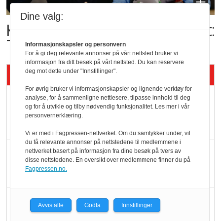
Dine valg:
Kolonihagens norske yoghurt:
Trues av melkemangel
Informasjonskapsler og personvern
For å gi deg relevante annonser på vårt nettsted bruker vi
informasjon fra ditt besøk på vårt nettsted. Du kan reservere
deg mot dette under "Innstillinger".
Siste artikler - KBS
For øvrig bruker vi informasjonskapsler og lignende verktøy for
Mat er viktigere enn
analyse, for å sammenligne nettlesere, tilpasse innhold til deg
og for å utvikle og tilby nødvendig funksjonalitet. Les mer i vår
pris når elbilister
personvernerklæring.
velger ladestopp
Vi er med i Fagpressen-nettverket. Om du samtykker under, vil
du få relevante annonser på nettstedene til medlemmene i
Ti bensinstasjoner
nettverket basert på informasjon fra dine besøk på tvers av
disse nettstedene. En oversikt over medlemmene finner du på
legger ned hver måned
Fagpressen.no.
Potetball, kylling og 98
Avvis alle
Godta
Innstillinger
oktan