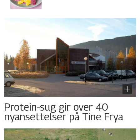
Protein-sug gir over 40
nyansettelser på Tine Frya