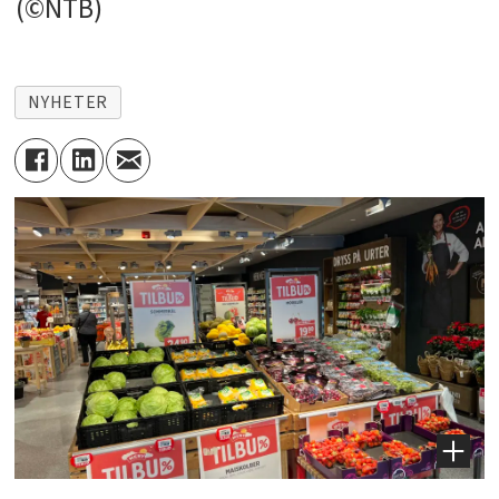
(©NTB)
NYHETER