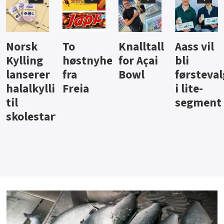
Knalltall
Aass vil
Brus og
Hard
ter
for Açai
bli
jus fra
iste fra
Bowl
førstevalg
Berentsen
Hansa
i lite-
segment