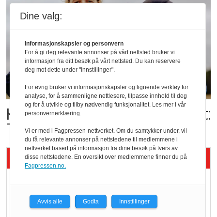
Dine valg:
Informasjonskapsler og personvern
For å gi deg relevante annonser på vårt nettsted bruker vi
informasjon fra ditt besøk på vårt nettsted. Du kan reservere
deg mot dette under "Innstillinger".
For øvrig bruker vi informasjonskapsler og lignende verktøy for
analyse, for å sammenligne nettlesere, tilpasse innhold til deg
og for å utvikle og tilby nødvendig funksjonalitet. Les mer i vår
Kolonihagens norske yoghurt:
personvernerklæring.
Trues av melkemangel
Vi er med i Fagpressen-nettverket. Om du samtykker under, vil
du få relevante annonser på nettstedene til medlemmene i
nettverket basert på informasjon fra dine besøk på tvers av
Siste artikler - KBS
disse nettstedene. En oversikt over medlemmene finner du på
Fagpressen.no.
Mat er viktigere enn
pris når elbilister
Avvis alle
Godta
Innstillinger
velger ladestopp