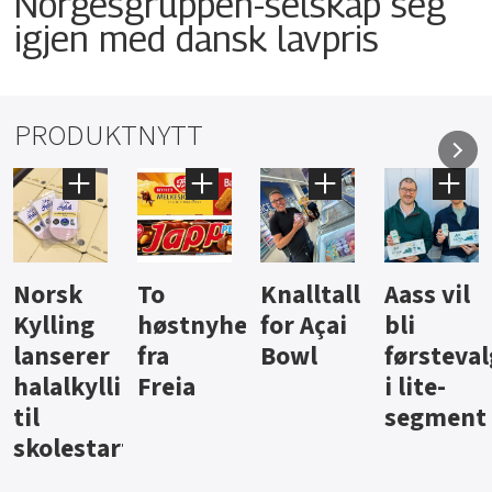
Norgesgruppen-selskap seg
igjen med dansk lavpris
PRODUKTNYTT
Knalltall
Aass vil
Brus og
Hard
ter
for Açai
bli
jus fra
iste fra
Bowl
førstevalg
Berentsen
Hansa
i lite-
segment