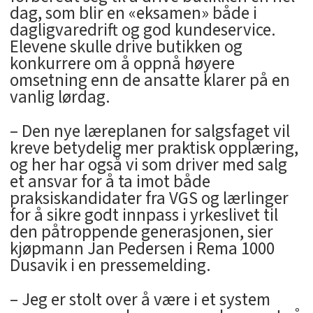
dag, som blir en «eksamen» både i
dagligvaredrift og god kundeservice.
Elevene skulle drive butikken og
konkurrere om å oppnå høyere
omsetning enn de ansatte klarer på en
vanlig lørdag.
– Den nye læreplanen for salgsfaget vil
kreve betydelig mer praktisk opplæring,
og her har også vi som driver med salg
et ansvar for å ta imot både
praksiskandidater fra VGS og lærlinger
for å sikre godt innpass i yrkeslivet til
den påtroppende generasjonen, sier
kjøpmann Jan Pedersen i Rema 1000
Dusavik i en pressemelding.
– Jeg er stolt over å være i et system