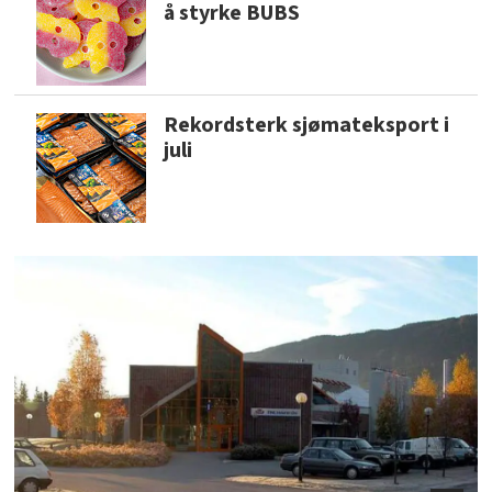
å styrke BUBS
Rekordsterk sjømateksport i
juli