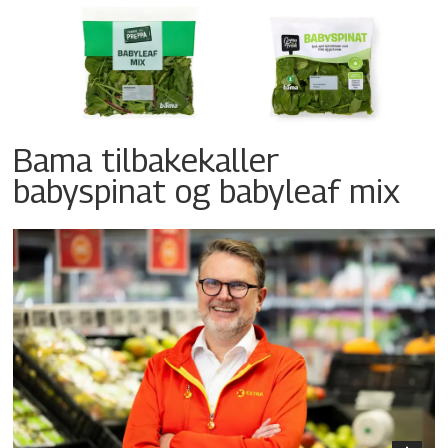
Bama tilbakekaller
babyspinat og babyleaf mix