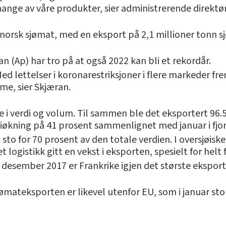
ge av våre produkter, sier administrerende direktør
norsk sjømat, med en eksport på 2,1 millioner tonn sj
an (Ap) har tro på at også 2022 kan bli et rekordår.
 Med lettelser i koronarestriksjoner i flere markeder 
me, sier Skjæran.
 i verdi og volum. Til sammen ble det eksportert 96.50
diøkning på 41 prosent sammenlignet med januar i fjor
og sto for 70 prosent av den totale verdien. I oversjø
logistikk gitt en vekst i eksporten, spesielt for helt f
n desember 2017 er Frankrike igjen det største eksport
ømateksporten er likevel utenfor EU, som i januar sto 