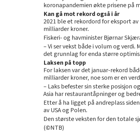
koronapandemien økte prisene på man
Kan gå mot rekord også i år
2021 ble et rekordord for eksport av 
milliarder kroner.
Fiskeri- og havminister Bjørnar Skjær
– Vi ser vekst både i volum og verdi.
det grunnlag for enda større optimis
Laksen på topp
For laksen var det januar-rekord både
milliarder kroner, noe som er en ver
– Laks befester sin sterke posisjon 
Asia har restaurantåpninger og bedret 
Etter å ha ligget på andreplass side
av USA og Polen.
Den største veksten for den totale sj
(©NTB)