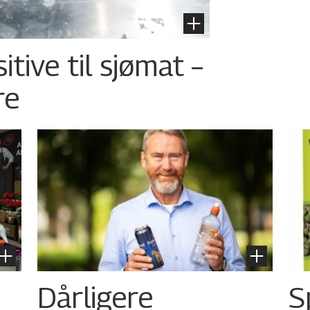
tive til sjømat –
re
Dårligere
S