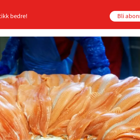
tikk bedre!
Bli abo