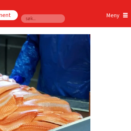
nnent
Søk