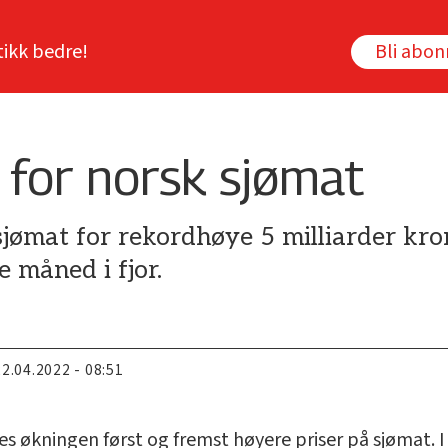
tikk bedre!
Bli abo
 for norsk sjømat
sjømat for rekordhøye 5 milliarder kro
 måned i fjor.
22.04.2022 - 08:51
des økningen først og fremst høyere priser på sjømat. 