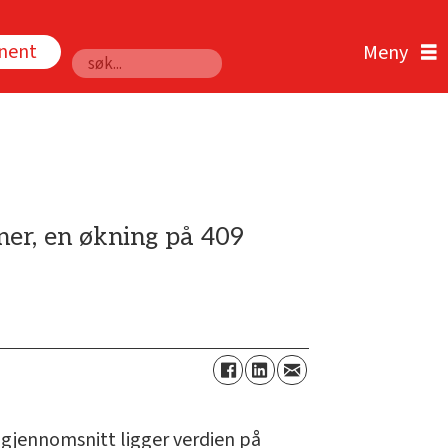
nnent
Søk
ner, en økning på 409
I gjennomsnitt ligger verdien på