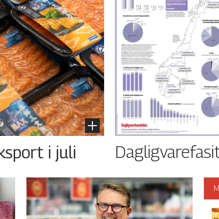
Dagligvarefasi
port i juli
M