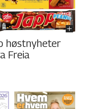
o høstnyheter
ra Freia