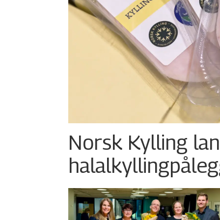
Norsk Kylling la
halalkylling­påleg