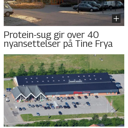
Protein-sug gir over 40
nyansettelser på Tine Frya