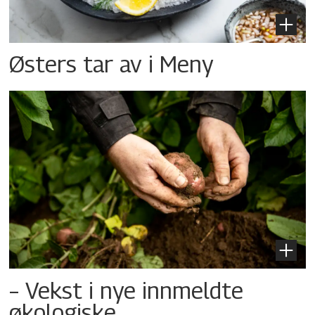
Østers tar av i Meny
– Vekst i nye innmeldte
økologiske