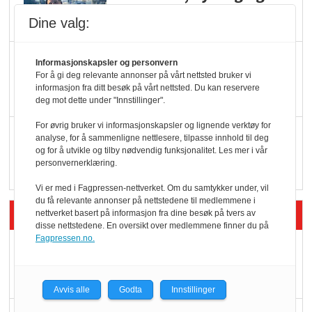
oktan
Dine valg:
KBS-bransjen i
Informasjonskapsler og personvern
endring: Stadig større
For å gi deg relevante annonser på vårt nettsted bruker vi
informasjon fra ditt besøk på vårt nettsted. Du kan reservere
serveringstilbud
deg mot dette under "Innstillinger".
For øvrig bruker vi informasjonskapsler og lignende verktøy for
Vokser med ferdigmat
analyse, for å sammenligne nettlesere, tilpasse innhold til deg
og for å utvikle og tilby nødvendig funksjonalitet. Les mer i vår
i dagligvare
personvernerklæring.
Vi er med i Fagpressen-nettverket. Om du samtykker under, vil
du få relevante annonser på nettstedene til medlemmene i
Siste artikler - Butikk i praksis
nettverket basert på informasjon fra dine besøk på tvers av
disse nettstedene. En oversikt over medlemmene finner du på
Fagpressen.no.
Rema-flaggskip
dundrer videre
Avvis alle
Godta
Innstillinger