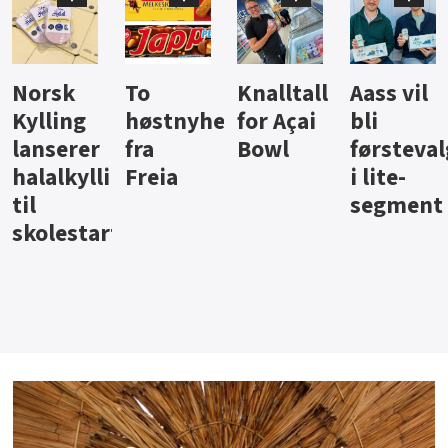
Knalltall
Aass vil
Brus og
Hard
ter
for Açai
bli
jus fra
iste fra
Bowl
førstevalg
Berentsen
Hansa
i lite-
segment