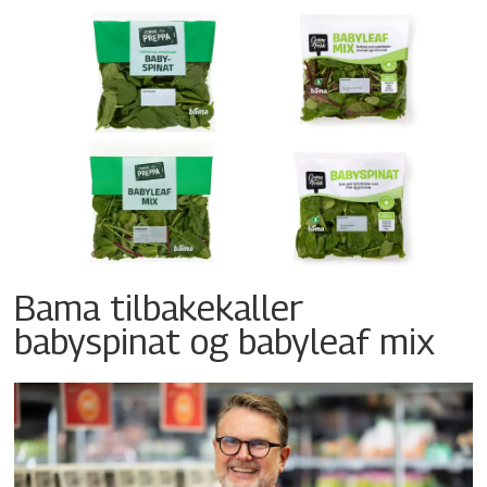
Bama tilbakekaller
babyspinat og babyleaf mix