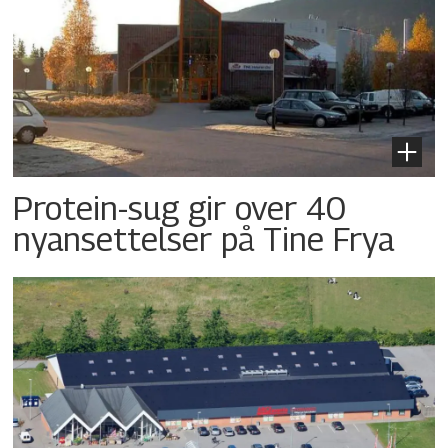
Protein-sug gir over 40
nyansettelser på Tine Frya