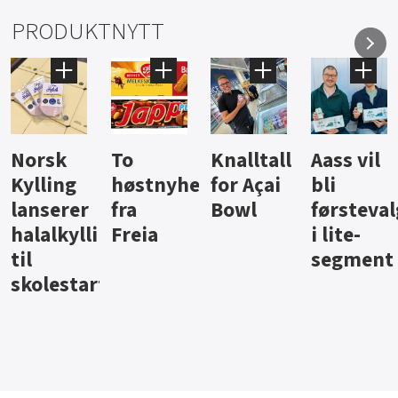
PRODUKTNYTT
Knalltall
Aass vil
Brus og
Hard
ter
for Açai
bli
jus fra
iste fra
Bowl
førstevalg
Berentsen
Hansa
i lite-
segment