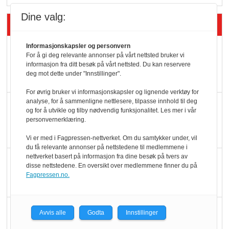
Dine valg:
Siste artikler - Økologisk
Informasjonskapsler og personvern
Kolonihagens norske
For å gi deg relevante annonser på vårt nettsted bruker vi
yoghurt: Trues av
informasjon fra ditt besøk på vårt nettsted. Du kan reservere
deg mot dette under "Innstillinger".
melkemangel
For øvrig bruker vi informasjonskapsler og lignende verktøy for
analyse, for å sammenligne nettlesere, tilpasse innhold til deg
Marit Kolby vant
og for å utvikle og tilby nødvendig funksjonalitet. Les mer i vår
Økologisk Norge sin
personvernerklæring.
hederspris
Vi er med i Fagpressen-nettverket. Om du samtykker under, vil
du få relevante annonser på nettstedene til medlemmene i
nettverket basert på informasjon fra dine besøk på tvers av
Blir enklere å velge
disse nettstedene. En oversikt over medlemmene finner du på
økologisk i butikkhylla
Fagpressen.no.
Kolonihagen sliter
Avvis alle
Godta
Innstillinger
med å få tak i nok melk