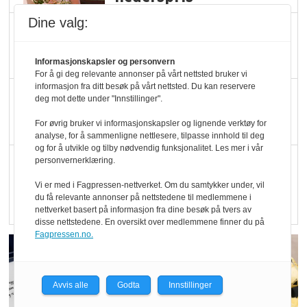
Dine valg:
Blir enklere å velge
økologisk i butikkhylla
Informasjonskapsler og personvern
For å gi deg relevante annonser på vårt nettsted bruker vi
informasjon fra ditt besøk på vårt nettsted. Du kan reservere
Kolonihagen sliter
deg mot dette under "Innstillinger".
med å få tak i nok melk
For øvrig bruker vi informasjonskapsler og lignende verktøy for
analyse, for å sammenligne nettlesere, tilpasse innhold til deg
og for å utvikle og tilby nødvendig funksjonalitet. Les mer i vår
Rapport: Økokundene
personvernerklæring.
er klare! Er markedet
Vi er med i Fagpressen-nettverket. Om du samtykker under, vil
det?
du få relevante annonser på nettstedene til medlemmene i
nettverket basert på informasjon fra dine besøk på tvers av
disse nettstedene. En oversikt over medlemmene finner du på
Fagpressen.no.
Avvis alle
Godta
Innstillinger