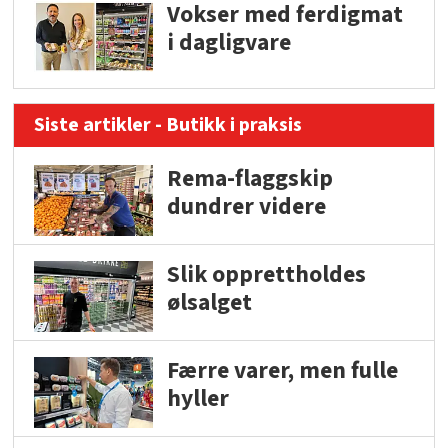
Vokser med ferdigmat
i dagligvare
Siste artikler - Butikk i praksis
Rema-flaggskip
dundrer videre
Slik opprettholdes
ølsalget
Færre varer, men fulle
hyller