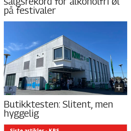
salgsrekord for alkoholfri øl
på festivaler
Butikktesten: Slitent, men
hyggelig
Siste artikler - KBS