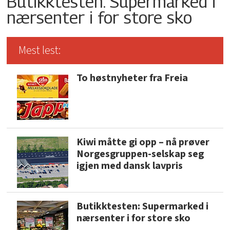
Butikktesten: Supermarked i
nærsenter i for store sko
Mest lest:
To høstnyheter fra Freia
Kiwi måtte gi opp – nå prøver
Norgesgruppen-selskap seg
igjen med dansk lavpris
Butikktesten: Supermarked i
nærsenter i for store sko