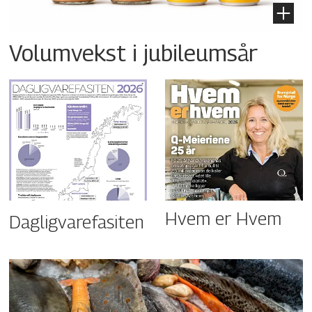
Volumvekst i jubileumsår
Hvem er Hvem
Dagligvarefasiten