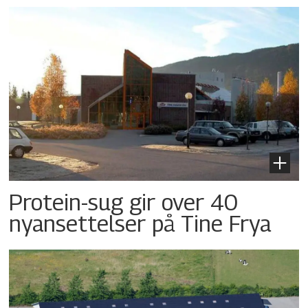
Protein-sug gir over 40
nyansettelser på Tine Frya