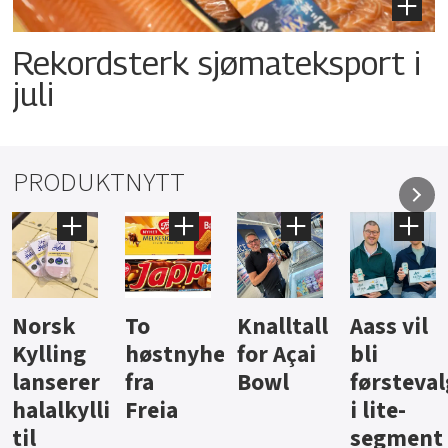
Rekordsterk sjømateksport i
juli
PRODUKTNYTT
Knalltall
Aass vil
Brus og
Hard
ter
for Açai
bli
jus fra
iste fra
Bowl
førstevalg
Berentsen
Hansa
i lite-
segment