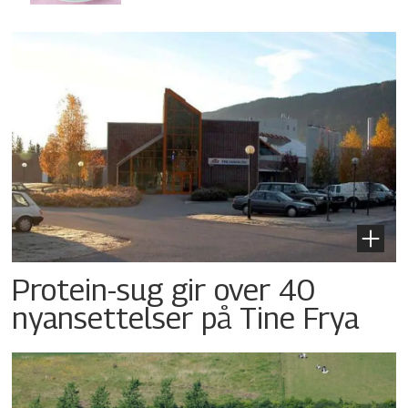
Protein-sug gir over 40
nyansettelser på Tine Frya