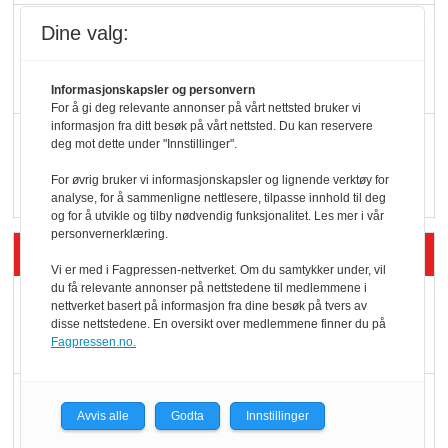
KBS-bransjen i
Dine valg:
endring: Stadig større
serveringstilbud
Informasjonskapsler og personvern
For å gi deg relevante annonser på vårt nettsted bruker vi
informasjon fra ditt besøk på vårt nettsted. Du kan reservere
Vokser med ferdigmat
deg mot dette under "Innstillinger".
i dagligvare
For øvrig bruker vi informasjonskapsler og lignende verktøy for
analyse, for å sammenligne nettlesere, tilpasse innhold til deg
og for å utvikle og tilby nødvendig funksjonalitet. Les mer i vår
personvernerklæring.
Siste artikler - Butikk i praksis
Vi er med i Fagpressen-nettverket. Om du samtykker under, vil
du få relevante annonser på nettstedene til medlemmene i
Rema-flaggskip
nettverket basert på informasjon fra dine besøk på tvers av
disse nettstedene. En oversikt over medlemmene finner du på
dundrer videre
Fagpressen.no.
Slik opprettholdes
Avvis alle
Godta
Innstillinger
ølsalget