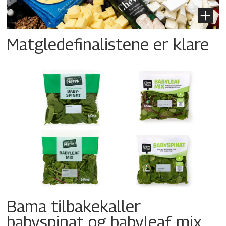
Matgledefinalistene er klare
Bama tilbakekaller
babyspinat og babyleaf mix