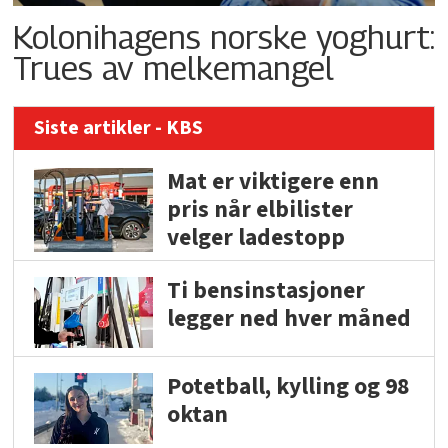
Kolonihagens norske yoghurt:
Trues av melkemangel
Siste artikler - KBS
Mat er viktigere enn
pris når elbilister
velger ladestopp
Ti bensinstasjoner
legger ned hver måned
Potetball, kylling og 98
oktan