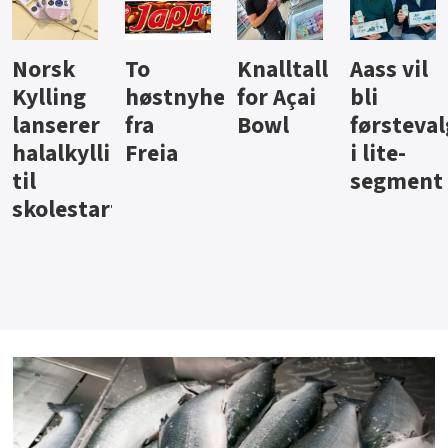
Knalltall
Aass vil
Brus og
Hard
ter
for Açai
bli
jus fra
iste fra
Bowl
førstevalg
Berentsen
Hansa
i lite-
segment