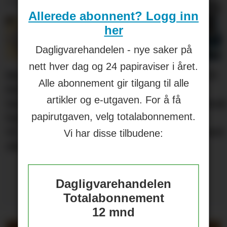
PRODUKTNYTT
Allerede abonnent? Logg inn
her
Dagligvarehandelen - nye saker på
nett hver dag og 24 papiraviser i året.
Knalltall
Aass vil
Brus og
Hard
Alle abonnement gir tilgang til alle
ter
for Açai
bli
jus fra
iste fra
artikler og e-utgaven. For å få
Bowl
førstevalg
Berentsen
Hansa
i lite-
papirutgaven, velg totalabonnement.
segment
Vi har disse tilbudene:
Dagligvarehandelen
Totalabonnement
12 mnd