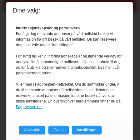
Siste artikler - Økologisk
Dine valg:
Kolonihagens norske
yoghurt: Trues av
Informasjonskapsler og personvern
For å gi deg relevante annonser på vårt nettsted bruker vi
melkemangel
informasjon fra ditt besøk på vårt nettsted. Du kan reservere
deg mot dette under "Innstillinger".
Marit Kolby vant
For øvrig bruker vi informasjonskapsler og lignende verktøy for
Økologisk Norge sin
analyse, for å sammenligne nettlesere, tilpasse innhold til deg
og for å utvikle og tilby nødvendig funksjonalitet. Les mer i vår
hederspris
personvernerklæring.
Vi er med i Fagpressen-nettverket. Om du samtykker under, vil
Blir enklere å velge
du få relevante annonser på nettstedene til medlemmene i
økologisk i butikkhylla
nettverket basert på informasjon fra dine besøk på tvers av
disse nettstedene. En oversikt over medlemmene finner du på
Fagpressen.no.
Kolonihagen sliter
med å få tak i nok melk
Avvis alle
Godta
Innstillinger