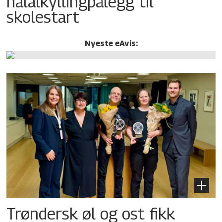
halalkylling­pålegg til
skolestart
Nyeste eAvis:
Trøndersk øl og ost fikk