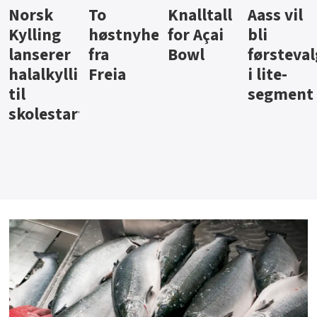
Knalltall
Aass vil
Brus og
Hard
ter
for Açai
bli
jus fra
iste fra
Bowl
førstevalg
Berentsen
Hansa
i lite-
segment