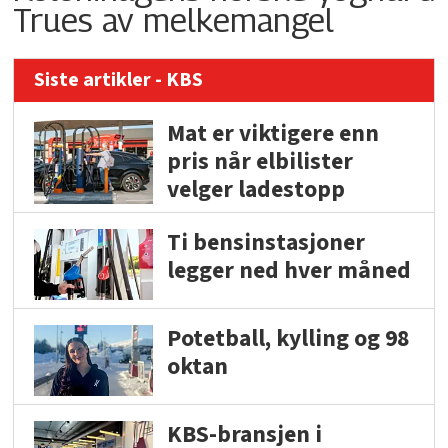
Trues av melkemangel
Siste artikler - KBS
Mat er viktigere enn
pris når elbilister
velger ladestopp
Ti bensinstasjoner
legger ned hver måned
Potetball, kylling og 98
oktan
KBS-bransjen i