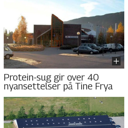
Protein-sug gir over 40
nyansettelser på Tine Frya