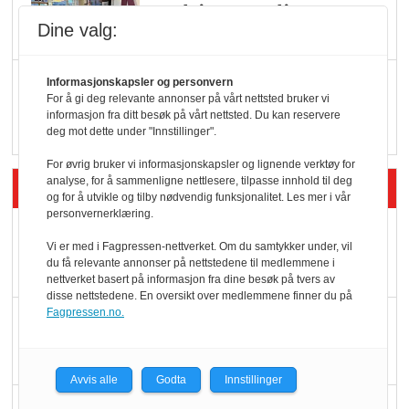
endring: Stadig større
Dine valg:
serveringstilbud
Vokser med ferdigmat
Informasjonskapsler og personvern
For å gi deg relevante annonser på vårt nettsted bruker vi
i dagligvare
informasjon fra ditt besøk på vårt nettsted. Du kan reservere
deg mot dette under "Innstillinger".
For øvrig bruker vi informasjonskapsler og lignende verktøy for
analyse, for å sammenligne nettlesere, tilpasse innhold til deg
Siste artikler - Butikk i praksis
og for å utvikle og tilby nødvendig funksjonalitet. Les mer i vår
personvernerklæring.
Rema-flaggskip
Vi er med i Fagpressen-nettverket. Om du samtykker under, vil
dundrer videre
du få relevante annonser på nettstedene til medlemmene i
nettverket basert på informasjon fra dine besøk på tvers av
disse nettstedene. En oversikt over medlemmene finner du på
Fagpressen.no.
Slik opprettholdes
ølsalget
Avvis alle
Godta
Innstillinger