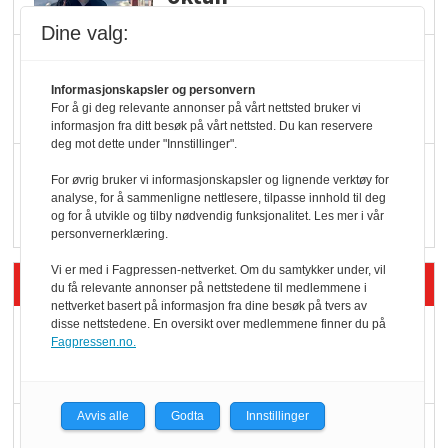
Dine valg:
KBS-bransjen i
endring: Stadig større
Informasjonskapsler og personvern
For å gi deg relevante annonser på vårt nettsted bruker vi
serveringstilbud
informasjon fra ditt besøk på vårt nettsted. Du kan reservere
deg mot dette under "Innstillinger".
Vokser med ferdigmat
For øvrig bruker vi informasjonskapsler og lignende verktøy for
i dagligvare
analyse, for å sammenligne nettlesere, tilpasse innhold til deg
og for å utvikle og tilby nødvendig funksjonalitet. Les mer i vår
personvernerklæring.
Vi er med i Fagpressen-nettverket. Om du samtykker under, vil
Siste artikler - Butikk i praksis
du få relevante annonser på nettstedene til medlemmene i
nettverket basert på informasjon fra dine besøk på tvers av
disse nettstedene. En oversikt over medlemmene finner du på
Rema-flaggskip
Fagpressen.no.
dundrer videre
Avvis alle
Godta
Innstillinger
Slik opprettholdes