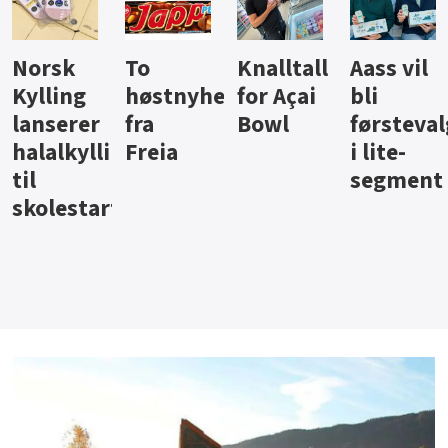
Knalltall
Aass vil
Brus og
Hard
ter
for Açai
bli
jus fra
iste fra
Bowl
førstevalg
Berentsen
Hansa
i lite-
segment