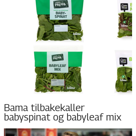
Bama tilbakekaller
babyspinat og babyleaf mix