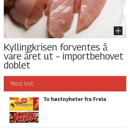
Kyllingkrisen forventes å
vare året ut – importbehovet
doblet
Mest lest:
To høstnyheter fra Freia