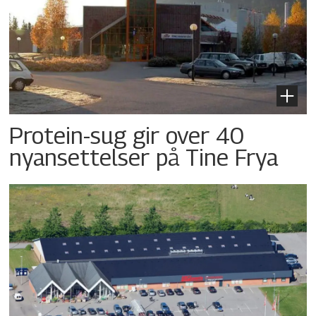
Protein-sug gir over 40
nyansettelser på Tine Frya