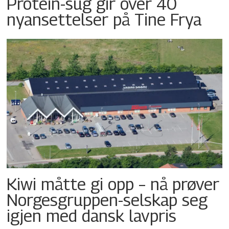
Protein-sug gir over 40
nyansettelser på Tine Frya
Kiwi måtte gi opp – nå prøver
Norgesgruppen-selskap seg
igjen med dansk lavpris