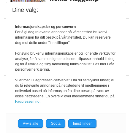
dundrer videre
Dine valg:
Slik opprettholdes
Informasjonskapsler og personvern
For å gi deg relevante annonser på vårt nettsted bruker vi
ølsalget
informasjon fra ditt besøk på vårt nettsted. Du kan reservere
deg mot dette under "Innstillinger".
Færre varer, men fulle
For øvrig bruker vi informasjonskapsler og lignende verktøy for
analyse, for å sammenligne nettlesere, tilpasse innhold til deg
hyller
og for å utvikle og tilby nødvendig funksjonalitet. Les mer i vår
personvernerklæring.
Vi er med i Fagpressen-nettverket. Om du samtykker under, vil
KI lager mat i butikken
du få relevante annonser på nettstedene til medlemmene i
nettverket basert på informasjon fra dine besøk på tvers av
disse nettstedene. En oversikt over medlemmene finner du på
Fagpressen.no.
Q passerte 1 milliard i
Rema i 2025
Avvis alle
Godta
Innstillinger