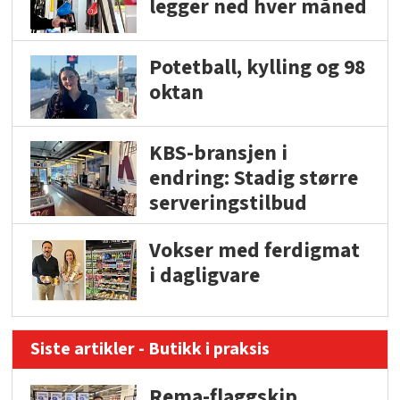
legger ned hver måned
Potetball, kylling og 98
oktan
KBS-bransjen i
endring: Stadig større
serveringstilbud
Vokser med ferdigmat
i dagligvare
Siste artikler - Butikk i praksis
Rema-flaggskip