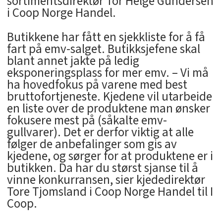
sortimentsdirektør Tor Helge Gundersen
i Coop Norge Handel.
Butikkene har fått en sjekkliste for å få
fart på emv-salget. Butikksjefene skal
blant annet jakte på ledig
eksponeringsplass for mer emv. – Vi må
ha hovedfokus på varene med best
bruttofortjeneste. Kjedene vil utarbeide
en liste over de produktene man ønsker
fokusere mest på (såkalte emv-
gullvarer). Det er derfor viktig at alle
følger de anbefalinger som gis av
kjedene, og sørger for at produktene er i
butikken. Da har du størst sjanse til å
vinne konkurransen, sier kjededirektør
Tore Tjomsland i Coop Norge Handel til I
Coop.