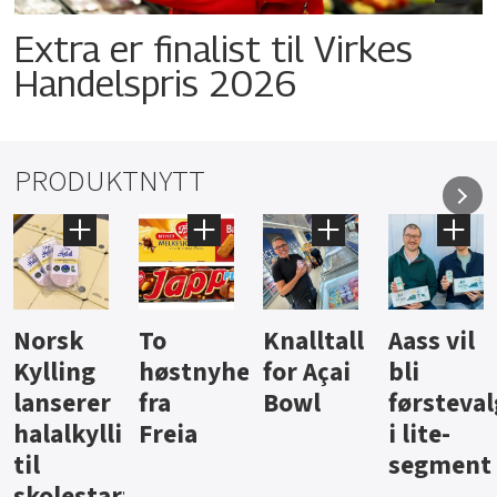
Extra er finalist til Virkes
Handelspris 2026
PRODUKTNYTT
Knalltall
Aass vil
Brus og
Hard
ter
for Açai
bli
jus fra
iste fra
Bowl
førstevalg
Berentsen
Hansa
i lite-
segment