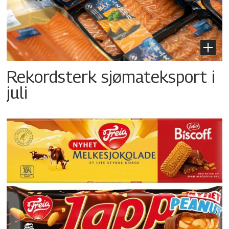
Rekordsterk sjømateksport i
juli