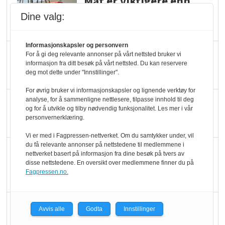
Mat er viktigere enn
pris når elbilister
Dine valg:
velger ladestopp
Informasjonskapsler og personvern
Ti bensinstasjoner
For å gi deg relevante annonser på vårt nettsted bruker vi
informasjon fra ditt besøk på vårt nettsted. Du kan reservere
legger ned hver måned
deg mot dette under "Innstillinger".
For øvrig bruker vi informasjonskapsler og lignende verktøy for
analyse, for å sammenligne nettlesere, tilpasse innhold til deg
Potetball, kylling og 98
og for å utvikle og tilby nødvendig funksjonalitet. Les mer i vår
oktan
personvernerklæring.
Vi er med i Fagpressen-nettverket. Om du samtykker under, vil
du få relevante annonser på nettstedene til medlemmene i
KBS-bransjen i
nettverket basert på informasjon fra dine besøk på tvers av
endring: Stadig større
disse nettstedene. En oversikt over medlemmene finner du på
Fagpressen.no.
serveringstilbud
Vokser med ferdigmat
Avvis alle
Godta
Innstillinger
i dagligvare