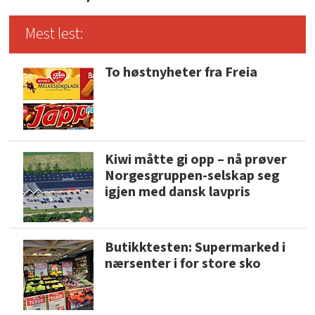
Mest lest:
To høstnyheter fra Freia
Kiwi måtte gi opp – nå prøver
Norgesgruppen-selskap seg
igjen med dansk lavpris
Butikktesten: Supermarked i
nærsenter i for store sko