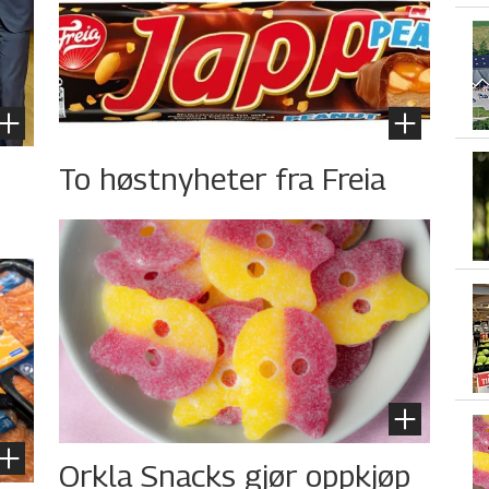
To høstnyheter fra Freia
Orkla Snacks gjør oppkjøp