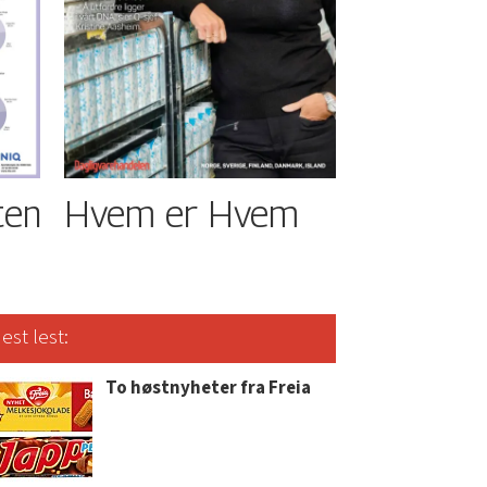
ten
Hvem er Hvem
est lest:
To høstnyheter fra Freia