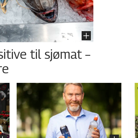
tive til sjømat –
re