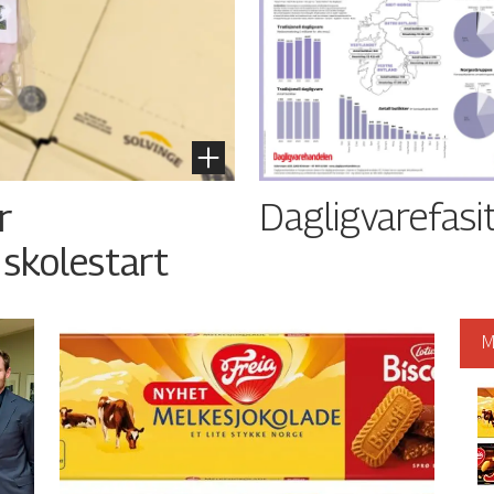
Dagligvarefasi
r
 skolestart
M