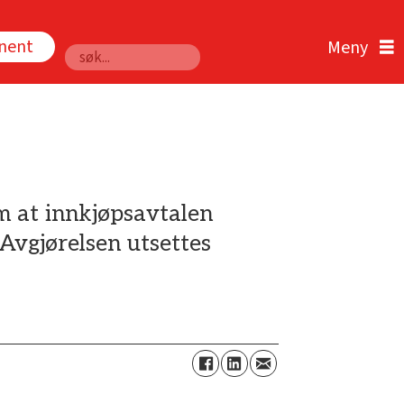
nnent
Søk
m at innkjøpsavtalen
Avgjørelsen utsettes