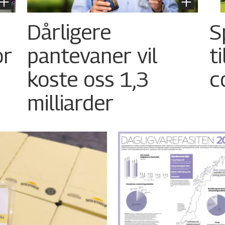
Dårligere
S
or
pantevaner vil
t
koste oss 1,3
c
milliarder