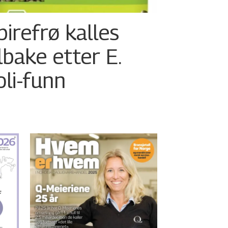
pirefrø kalles
ilbake etter E.
oli-funn