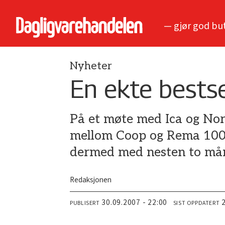
— gjør god bu
Nyheter
En ekte bests
På et møte med Ica og Nor
mellom Coop og Rema 1000 
dermed med nesten to må
Redaksjonen
30.09.2007 - 22:00
PUBLISERT
SIST OPPDATERT