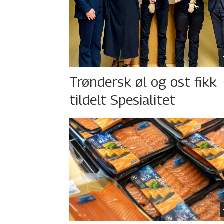
Trøndersk øl og ost fikk
tildelt Spesialitet