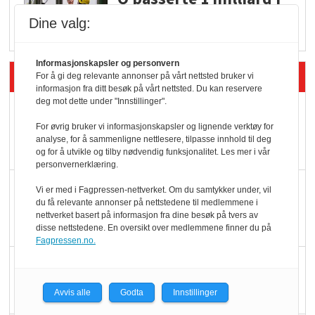
Rema i 2025
Dine valg:
Informasjonskapsler og personvern
Siste artikler - Økologisk
For å gi deg relevante annonser på vårt nettsted bruker vi
informasjon fra ditt besøk på vårt nettsted. Du kan reservere
deg mot dette under "Innstillinger".
Kolonihagens norske
For øvrig bruker vi informasjonskapsler og lignende verktøy for
yoghurt: Trues av
analyse, for å sammenligne nettlesere, tilpasse innhold til deg
melkemangel
og for å utvikle og tilby nødvendig funksjonalitet. Les mer i vår
personvernerklæring.
Marit Kolby vant
Vi er med i Fagpressen-nettverket. Om du samtykker under, vil
du få relevante annonser på nettstedene til medlemmene i
Økologisk Norge sin
nettverket basert på informasjon fra dine besøk på tvers av
hederspris
disse nettstedene. En oversikt over medlemmene finner du på
Fagpressen.no.
Blir enklere å velge
økologisk i butikkhylla
Avvis alle
Godta
Innstillinger