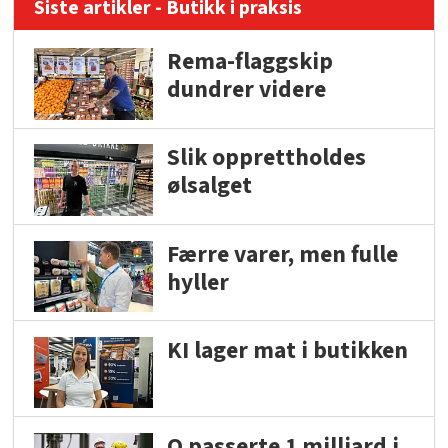
Siste artikler - Butikk i praksis
Rema-flaggskip
dundrer videre
Slik opprettholdes
ølsalget
Færre varer, men fulle
hyller
KI lager mat i butikken
Q passerte 1 milliard i