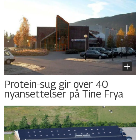
Protein-sug gir over 40
nyansettelser på Tine Frya