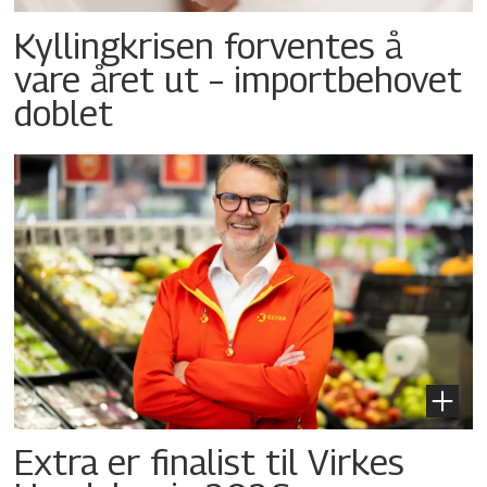
Kyllingkrisen forventes å
vare året ut – importbehovet
doblet
Extra er finalist til Virkes