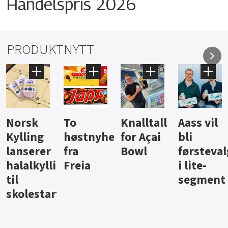
Handelspris 2026
PRODUKTNYTT
Knalltall
Aass vil
Brus og
Hard
ter
for Açai
bli
jus fra
iste fra
Bowl
førstevalg
Berentsen
Hansa
i lite-
segment