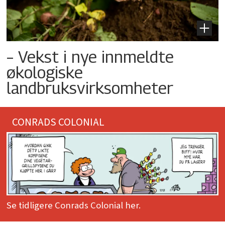
– Vekst i nye innmeldte
økologiske
landbruksvirksomheter
CONRADS COLONIAL
Se tidligere Conrads Colonial her.