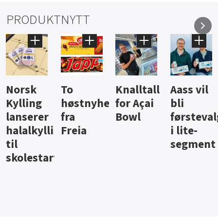
PRODUKTNYTT
Knalltall
Aass vil
Brus og
Hard
ter
for Açai
bli
jus fra
iste fra
Bowl
førstevalg
Berentsen
Hansa
i lite-
segment