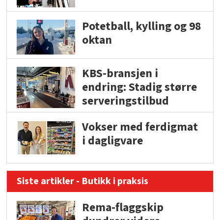
Potetball, kylling og 98
oktan
KBS-bransjen i
endring: Stadig større
serveringstilbud
Vokser med ferdigmat
i dagligvare
Siste artikler - Butikk i praksis
Rema-flaggskip