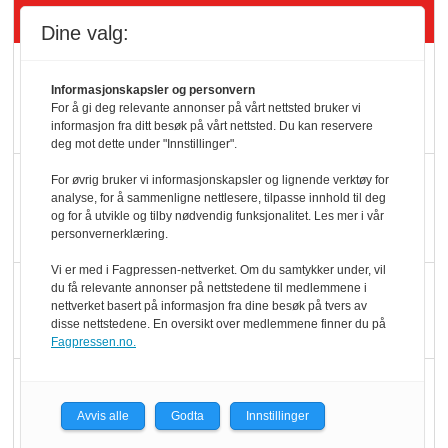
Siste artikler - Økologisk
Dine valg:
Kolonihagens norske
Informasjonskapsler og personvern
yoghurt: Trues av
For å gi deg relevante annonser på vårt nettsted bruker vi
melkemangel
informasjon fra ditt besøk på vårt nettsted. Du kan reservere
deg mot dette under "Innstillinger".
Marit Kolby vant
For øvrig bruker vi informasjonskapsler og lignende verktøy for
analyse, for å sammenligne nettlesere, tilpasse innhold til deg
Økologisk Norge sin
og for å utvikle og tilby nødvendig funksjonalitet. Les mer i vår
hederspris
personvernerklæring.
Vi er med i Fagpressen-nettverket. Om du samtykker under, vil
Blir enklere å velge
du få relevante annonser på nettstedene til medlemmene i
nettverket basert på informasjon fra dine besøk på tvers av
økologisk i butikkhylla
disse nettstedene. En oversikt over medlemmene finner du på
Fagpressen.no.
Kolonihagen sliter
med å få tak i nok melk
Avvis alle
Godta
Innstillinger