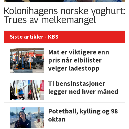
Kolonihagens norske yoghurt:
Trues av melkemangel
Siste artikler - KBS
Mat er viktigere enn
pris når elbilister
velger ladestopp
Ti bensinstasjoner
legger ned hver måned
Potetball, kylling og 98
oktan