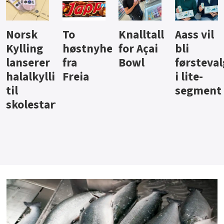
Knalltall
Aass vil
Brus og
Hard
ter
for Açai
bli
jus fra
iste fra
Bowl
førstevalg
Berentsen
Hansa
i lite-
segment