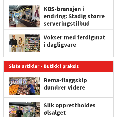
KBS-bransjen i
endring: Stadig større
serveringstilbud
Vokser med ferdigmat
i dagligvare
Siste artikler - Butikk i praksis
Rema-flaggskip
dundrer videre
Slik opprettholdes
ølsalget