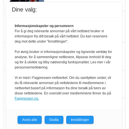
melkemangel
Dine valg:
Marit Kolby vant
Økologisk Norge sin
Informasjonskapsler og personvern
For å gi deg relevante annonser på vårt nettsted bruker vi
hederspris
informasjon fra ditt besøk på vårt nettsted. Du kan reservere
deg mot dette under "Innstillinger".
Blir enklere å velge
For øvrig bruker vi informasjonskapsler og lignende verktøy for
økologisk i butikkhylla
analyse, for å sammenligne nettlesere, tilpasse innhold til deg
og for å utvikle og tilby nødvendig funksjonalitet. Les mer i vår
personvernerklæring.
Kolonihagen sliter
Vi er med i Fagpressen-nettverket. Om du samtykker under, vil
du få relevante annonser på nettstedene til medlemmene i
med å få tak i nok melk
nettverket basert på informasjon fra dine besøk på tvers av
disse nettstedene. En oversikt over medlemmene finner du på
Fagpressen.no.
Rapport: Økokundene
er klare! Er markedet
Avvis alle
Godta
Innstillinger
det?