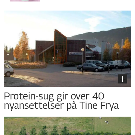
Protein-sug gir over 40
nyansettelser på Tine Frya