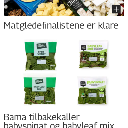
Matgledefinalistene er klare
Bama tilbakekaller
babyspinat og babyleaf mix