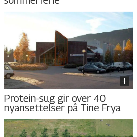
Protein-sug gir over 40
nyansettelser på Tine Frya