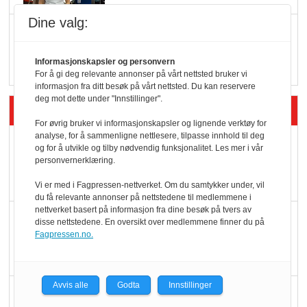
Dine valg:
Q passerte 1 milliard i
Rema i 2025
Informasjonskapsler og personvern
For å gi deg relevante annonser på vårt nettsted bruker vi
informasjon fra ditt besøk på vårt nettsted. Du kan reservere
deg mot dette under "Innstillinger".
Siste artikler - Økologisk
For øvrig bruker vi informasjonskapsler og lignende verktøy for
analyse, for å sammenligne nettlesere, tilpasse innhold til deg
Kolonihagens norske
og for å utvikle og tilby nødvendig funksjonalitet. Les mer i vår
yoghurt: Trues av
personvernerklæring.
melkemangel
Vi er med i Fagpressen-nettverket. Om du samtykker under, vil
du få relevante annonser på nettstedene til medlemmene i
nettverket basert på informasjon fra dine besøk på tvers av
Marit Kolby vant
disse nettstedene. En oversikt over medlemmene finner du på
Økologisk Norge sin
Fagpressen.no.
hederspris
Avvis alle
Godta
Innstillinger
Blir enklere å velge