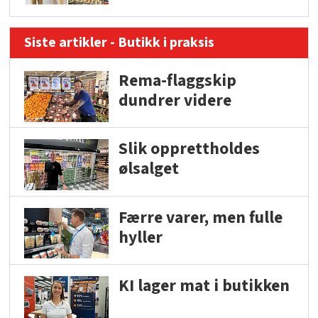
Siste artikler - Butikk i praksis
Rema-flaggskip
dundrer videre
Slik opprettholdes
ølsalget
Færre varer, men fulle
hyller
KI lager mat i butikken