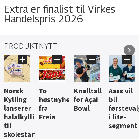
Extra er finalist til Virkes
Handelspris 2026
PRODUKTNYTT
Knalltall
Aass vil
Brus og
Hard
ter
for Açai
bli
jus fra
iste fra
Bowl
førstevalg
Berentsen
Hansa
i lite-
segment