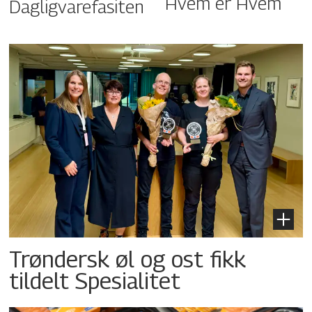
Hvem er Hvem
Dagligvarefasiten
Trøndersk øl og ost fikk
tildelt Spesialitet