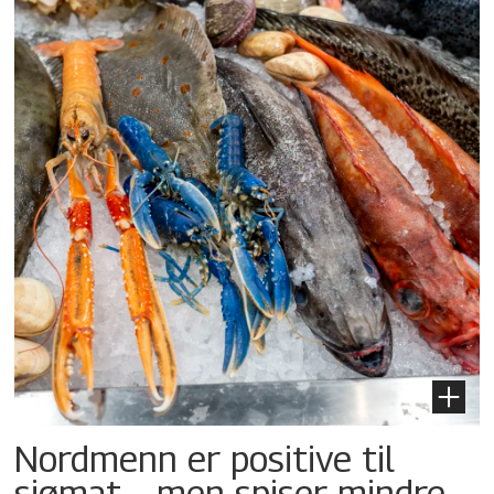
Nordmenn er positive til
sjømat – men spiser mindre