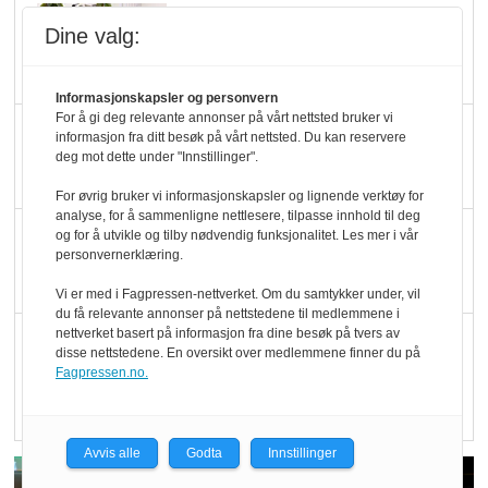
Marit Kolby vant
Dine valg:
Økologisk Norge sin
hederspris
Informasjonskapsler og personvern
For å gi deg relevante annonser på vårt nettsted bruker vi
Blir enklere å velge
informasjon fra ditt besøk på vårt nettsted. Du kan reservere
deg mot dette under "Innstillinger".
økologisk i butikkhylla
For øvrig bruker vi informasjonskapsler og lignende verktøy for
analyse, for å sammenligne nettlesere, tilpasse innhold til deg
Kolonihagen sliter
og for å utvikle og tilby nødvendig funksjonalitet. Les mer i vår
personvernerklæring.
med å få tak i nok melk
Vi er med i Fagpressen-nettverket. Om du samtykker under, vil
du få relevante annonser på nettstedene til medlemmene i
nettverket basert på informasjon fra dine besøk på tvers av
Rapport: Økokundene
disse nettstedene. En oversikt over medlemmene finner du på
er klare! Er markedet
Fagpressen.no.
det?
Avvis alle
Godta
Innstillinger