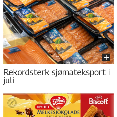
Rekordsterk sjømateksport i
juli