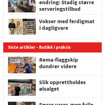
endring: Stadig større
serveringstilbud
Vokser med ferdigmat
i dagligvare
Siste artikler - Butikk i praksis
Rema-flaggskip
dundrer videre
Slik opprettholdes
ølsalget
Færre varer, men fulle