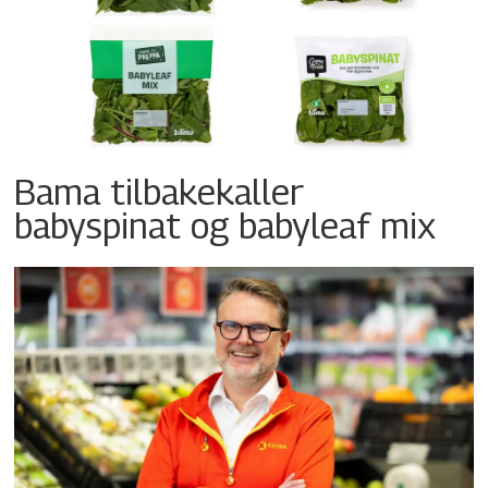
Bama tilbakekaller
babyspinat og babyleaf mix