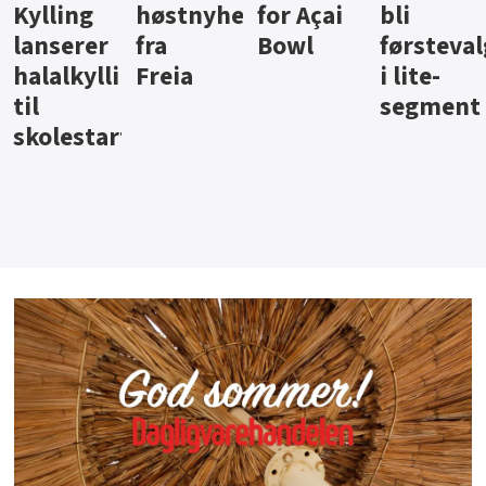
ter
for Açai
bli
jus fra
iste fra
Bowl
førstevalg
Berentsen
Hansa
i lite-
segment