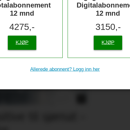
otalabonnement
Digitalabonnem
12 mnd
12 mnd
4275,-
3150,-
KJØP
KJØP
Allerede abonnent? Logg inn her
tive til sjømat –
re