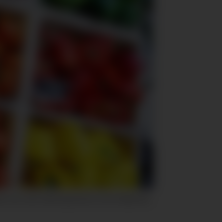
s som svinn. Illustrasjonsfoto: Gorm Kallestad,