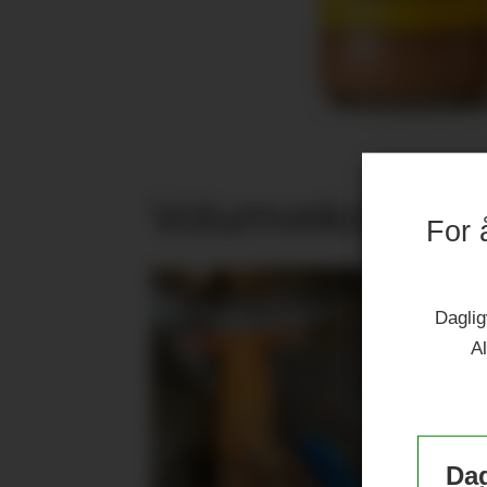
Volumvekst i jub
For 
Daglig
Al
Dag