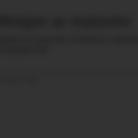
finisjon av matsvinn
isjonen av matsvinn. Dermed er matbr
bransjeavtale.
22.04.2022 - 08:51