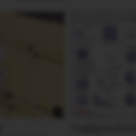
Dagligvarefasi
r