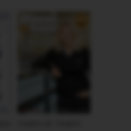
ten
Hvem er Hvem