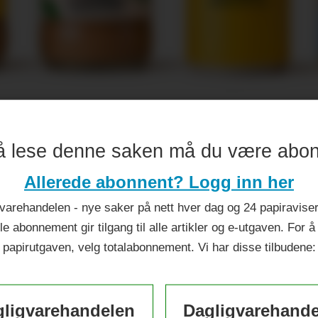
ileumsår
å lese denne saken må du være abo
Allerede abonnent? Logg inn her
varehandelen - nye saker på nett hver dag og 24 papiraviser 
le abonnement gir tilgang til alle artikler og e-utgaven. For å
papirutgaven, velg totalabonnement. Vi har disse tilbudene:
ligvarehandelen
Dagligvarehand