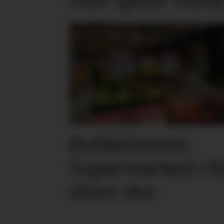
Butikktesten:
Supermarked i f
store sko