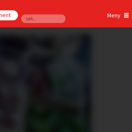
nnent
Søk