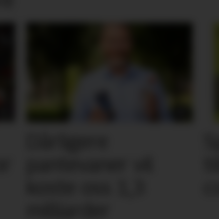
Dårligere
S
or
pantevaner vil
t
koste oss 1,3
c
milliarder