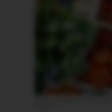
Bransjen og myndighetene er ett skritt nærmere 
NTB scanpix