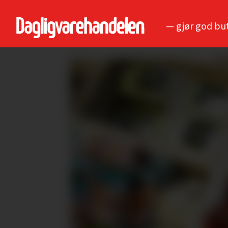
— gjør god bu