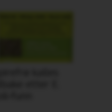
pirefrø kalles
ilbake etter E.
oli-funn