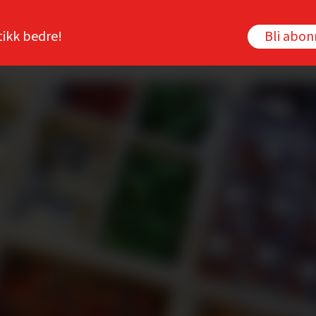
tikk bedre!
Bli abo