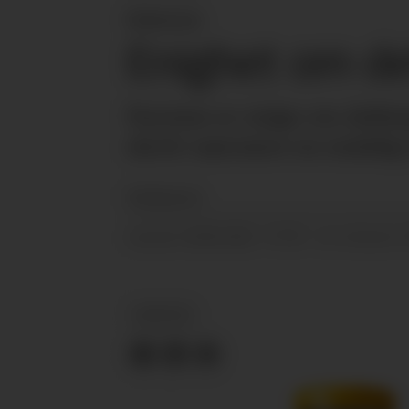
Nyheter
Enighet om de
Partene er enige om defin
skritt nærmere en endelig 
Redaksjonen
28.06.2016 - 07:25
PUBLISERT
SIST OPPDATERT
NYHETER