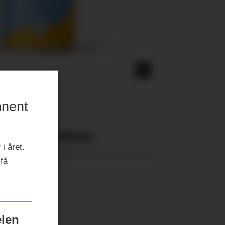
nnent
Nyeste eAvis:
i året.
 få
elen