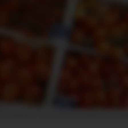
en bransjeavtale om matsvinn, etter at de har definert hva som regne