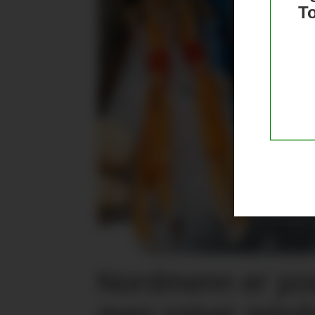
T
Nordmenn er posi
men spiser mind