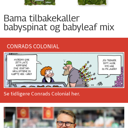
Bama tilbakekaller
babyspinat og babyleaf mix
CONRADS COLONIAL
Se tidligere Conrads Colonial her.