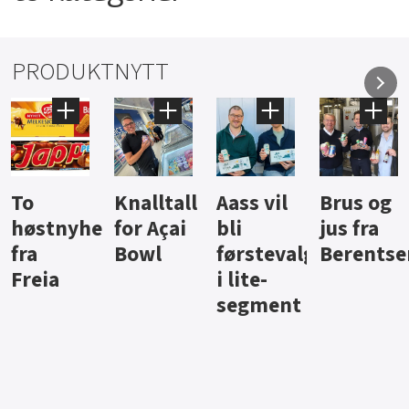
PRODUKTNYTT
Knalltall
Aass vil
Brus og
Hard
ter
for Açai
bli
jus fra
iste fra
Bowl
førstevalg
Berentsen
Hansa
i lite-
segment