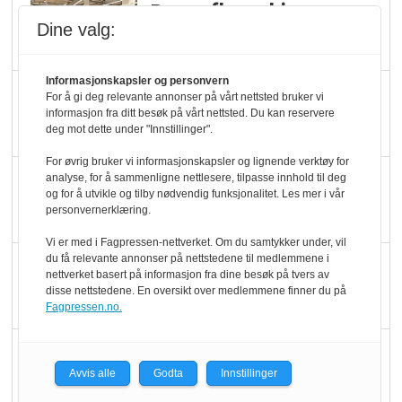
Rema-flaggskip
Dine valg:
dundrer videre
Informasjonskapsler og personvern
Slik opprettholdes
For å gi deg relevante annonser på vårt nettsted bruker vi
informasjon fra ditt besøk på vårt nettsted. Du kan reservere
ølsalget
deg mot dette under "Innstillinger".
For øvrig bruker vi informasjonskapsler og lignende verktøy for
Færre varer, men fulle
analyse, for å sammenligne nettlesere, tilpasse innhold til deg
og for å utvikle og tilby nødvendig funksjonalitet. Les mer i vår
hyller
personvernerklæring.
Vi er med i Fagpressen-nettverket. Om du samtykker under, vil
du få relevante annonser på nettstedene til medlemmene i
KI lager mat i butikken
nettverket basert på informasjon fra dine besøk på tvers av
disse nettstedene. En oversikt over medlemmene finner du på
Fagpressen.no.
Q passerte 1 milliard i
Rema i 2025
Avvis alle
Godta
Innstillinger