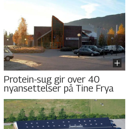
Protein-sug gir over 40
nyansettelser på Tine Frya