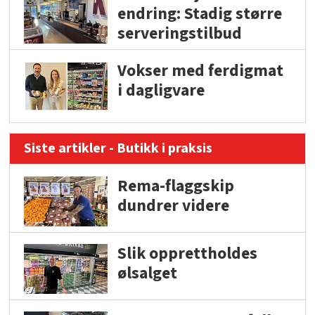
endring: Stadig større
serveringstilbud
Vokser med ferdigmat
i dagligvare
Siste artikler - Butikk i praksis
Rema-flaggskip
dundrer videre
Slik opprettholdes
ølsalget