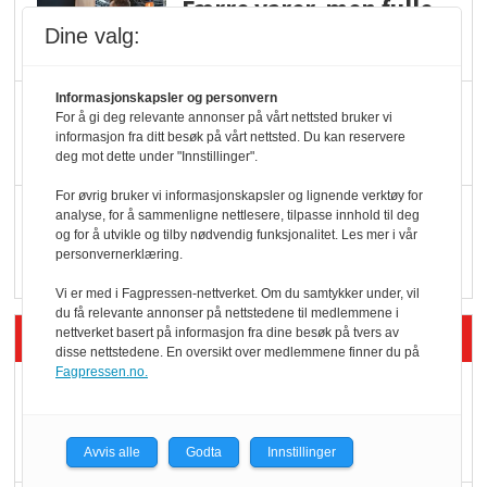
Færre varer, men fulle
hyller
Dine valg:
Informasjonskapsler og personvern
KI lager mat i butikken
For å gi deg relevante annonser på vårt nettsted bruker vi
informasjon fra ditt besøk på vårt nettsted. Du kan reservere
deg mot dette under "Innstillinger".
For øvrig bruker vi informasjonskapsler og lignende verktøy for
Q passerte 1 milliard i
analyse, for å sammenligne nettlesere, tilpasse innhold til deg
og for å utvikle og tilby nødvendig funksjonalitet. Les mer i vår
Rema i 2025
personvernerklæring.
Vi er med i Fagpressen-nettverket. Om du samtykker under, vil
du få relevante annonser på nettstedene til medlemmene i
Siste artikler - Økologisk
nettverket basert på informasjon fra dine besøk på tvers av
disse nettstedene. En oversikt over medlemmene finner du på
Fagpressen.no.
Kolonihagens norske
yoghurt: Trues av
melkemangel
Avvis alle
Godta
Innstillinger