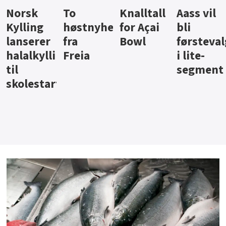
Knalltall
Aass vil
Brus og
Hard
ter
for Açai
bli
jus fra
iste fra
Bowl
førstevalg
Berentsen
Hansa
i lite-
segment