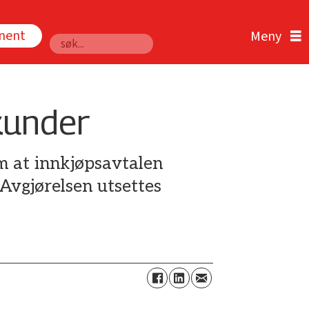
nnent
Søk
 kunder
m at innkjøpsavtalen
Avgjørelsen utsettes