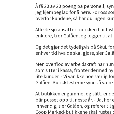
Å få 20 av 20 poeng på personell, sy
jeg kjempeglad for å høre. For oss so
overfor kundene, så har du ingen kun
Alle de sju ansatte i butikken har fas
enklere, tror Galåen, og legger til at 
Og det gjør det tydeligvis på Skui, fo
enhver tid hva de skal gjøre, sier Gal
Men overflod av arbeidskraft har hun
som sitter i kassa, fronter dermed hyl
lite kunder. - Vi var ikke noe særlig f
Galåen. Butikktesterne synes å være 
At butikken er gammel og slitt, er 
blir pusset opp til neste år. - Ja, he
innvendig, sier Galåen, og referer ti
Coop Marked-butikkene skal rustes opp