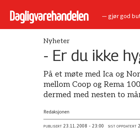
— gjør god bu
Nyheter
- Er du ikke h
På et møte med Ica og Nor
mellom Coop og Rema 1000 
dermed med nesten to må
Redaksjonen
23.11.2008 - 23:00
PUBLISERT
SIST OPPDATERT