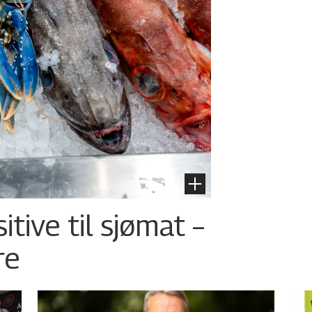
tive til sjømat –
re