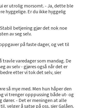
i er utrolig morsomt. - Ja, dette ble
ære hyggelige. Er du ikke hyggelig
- Stabil betjening gjør det nok noe
sten av seg selv.
 oppgaver på faste dager, og vet til
e på travle varedager som mandag. De
eg av selv - gjøres også når det er
bedre etter vi tok det selv, sier
gjøre så mye med. Men hun håper den
t, og vi trenger opppussing både ut- og
g dører. - Det er meningen at alle
l, velger å satse på oss, sier Galåen.