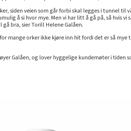
r, siden veien som går forbi skal legges i tunnel til v
mulig å si hvor mye. Men vi har litt å gå på, så hvis v
al gå bra, sier Torill Helene Galåen.
 for mange orker ikke kjøre inn hit fordi det er så mye 
, tilføyer Galåen, og lover hyggelige kundemøter i tide