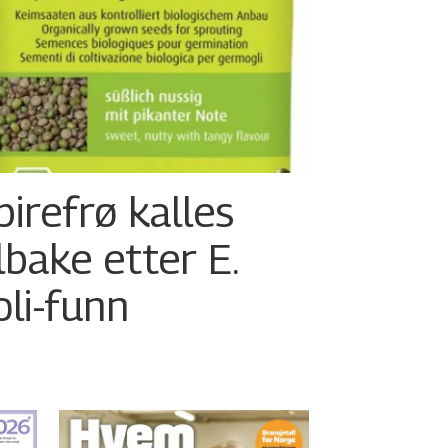
pirefrø kalles
ilbake etter E.
oli-funn