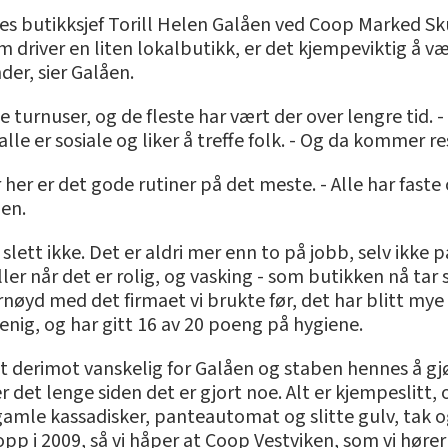
nes butikksjef Torill Helen Galåen ved Coop Marked Sku
m driver en liten lokalbutikk, er det kjempeviktig å v
der, sier Galåen.
te turnuser, og de fleste har vært der over lengre tid. 
alle er sosiale og liker å treffe folk. - Og da kommer re
r her er det gode rutiner på det meste. - Alle har faste
åen.
 slett ikke. Det er aldri mer enn to på jobb, selv ikk
ler når det er rolig, og vasking - som butikken nå tar s
ornøyd med det firmaet vi brukte før, det har blitt mye 
enig, og har gitt 16 av 20 poeng på hygiene.
det derimot vanskelig for Galåen og staben hennes å 
r er det lenge siden det er gjort noe. Alt er kjempeslit
l gamle kassadisker, panteautomat og slitte gulv, tak o
 i 2009, så vi håper at Coop Vestviken, som vi hører ti