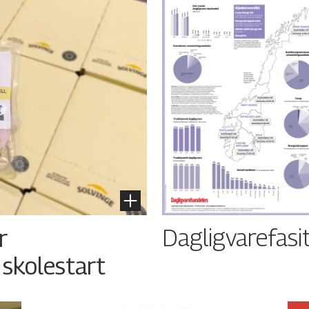
Dagligvarefasi
r
 skolestart