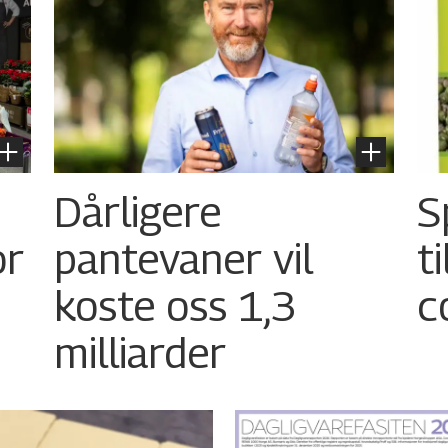
Dårligere
S
or
pantevaner vil
t
koste oss 1,3
c
milliarder