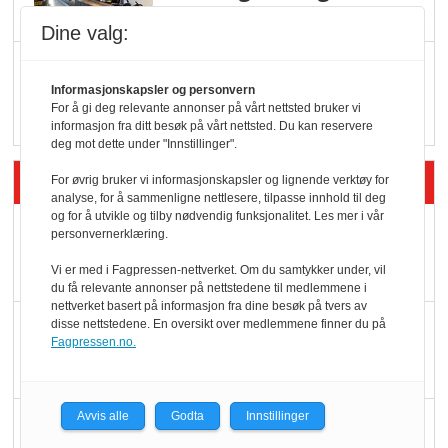
serveringstilbud
Dine valg:
Vokser med ferdigmat
Informasjonskapsler og personvern
i dagligvare
For å gi deg relevante annonser på vårt nettsted bruker vi
informasjon fra ditt besøk på vårt nettsted. Du kan reservere
deg mot dette under "Innstillinger".
Siste artikler - Butikk i praksis
For øvrig bruker vi informasjonskapsler og lignende verktøy for
analyse, for å sammenligne nettlesere, tilpasse innhold til deg
og for å utvikle og tilby nødvendig funksjonalitet. Les mer i vår
Rema-flaggskip
personvernerklæring.
dundrer videre
Vi er med i Fagpressen-nettverket. Om du samtykker under, vil
du få relevante annonser på nettstedene til medlemmene i
nettverket basert på informasjon fra dine besøk på tvers av
Slik opprettholdes
disse nettstedene. En oversikt over medlemmene finner du på
Fagpressen.no.
ølsalget
Avvis alle
Godta
Innstillinger
Færre varer, men fulle