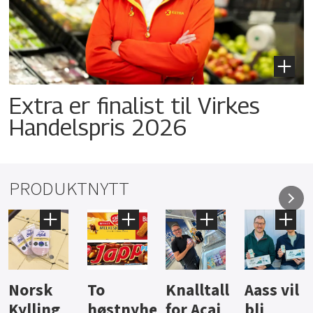
Extra er finalist til Virkes
Handelspris 2026
PRODUKTNYTT
Knalltall
Aass vil
Brus og
Hard
ter
for Açai
bli
jus fra
iste fra