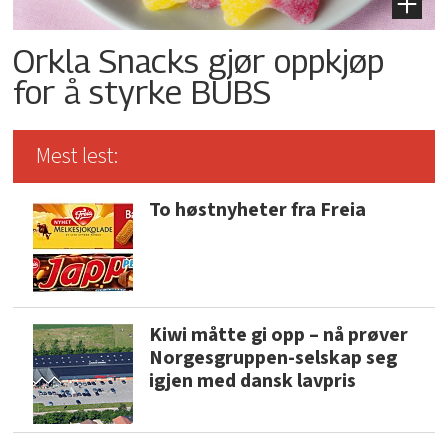
Orkla Snacks gjør oppkjøp
for å styrke BUBS
Mest lest:
To høstnyheter fra Freia
Kiwi måtte gi opp – nå prøver
Norgesgruppen-selskap seg
igjen med dansk lavpris