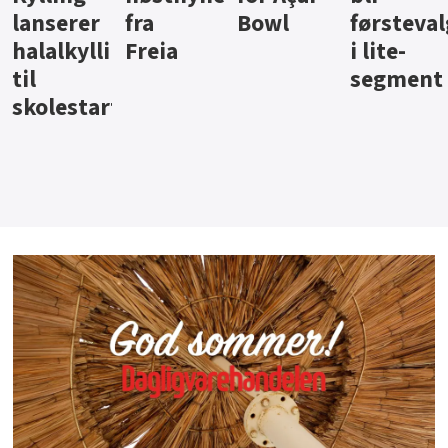
Bowl
førstevalg
Berentsen
Hansa
i lite-
segment