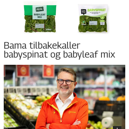
Bama tilbakekaller
babyspinat og babyleaf mix