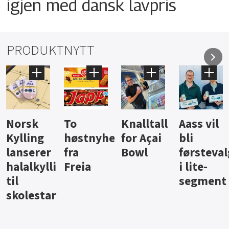
igjen med dansk lavpris
PRODUKTNYTT
sk
To
Knalltall
Aass vil
Bru
ling
høstnyheter
for Açai
bli
jus 
serer
fra
Bowl
førstevalg
Ber
alkyllingpålegg
Freia
i lite-
segment
lestart