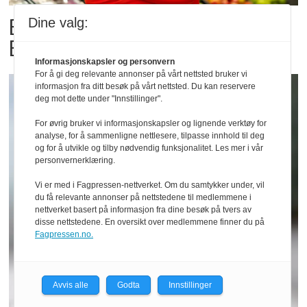
Billigbonanza da Norge slo
Dine valg:
Elfenbenkysten
Informasjonskapsler og personvern
For å gi deg relevante annonser på vårt nettsted bruker vi
informasjon fra ditt besøk på vårt nettsted. Du kan reservere
deg mot dette under "Innstillinger".
For øvrig bruker vi informasjonskapsler og lignende verktøy for
analyse, for å sammenligne nettlesere, tilpasse innhold til deg
og for å utvikle og tilby nødvendig funksjonalitet. Les mer i vår
personvernerklæring.
Vi er med i Fagpressen-nettverket. Om du samtykker under, vil
du få relevante annonser på nettstedene til medlemmene i
nettverket basert på informasjon fra dine besøk på tvers av
disse nettstedene. En oversikt over medlemmene finner du på
Fagpressen.no.
Avvis alle
Godta
Innstillinger