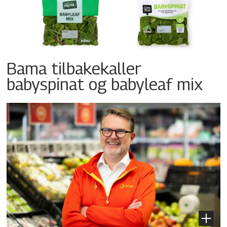
Bama tilbakekaller
babyspinat og babyleaf mix