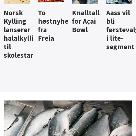
Knalltall
Aass vil
Brus og
Hard
ter
for Açai
bli
jus fra
iste fra
Bowl
førstevalg
Berentsen
Hansa
i lite-
segment