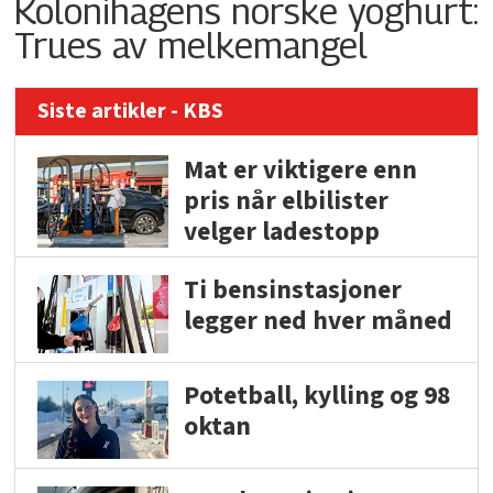
Kolonihagens norske yoghurt:
Trues av melkemangel
Siste artikler - KBS
Mat er viktigere enn
pris når elbilister
velger ladestopp
Ti bensinstasjoner
legger ned hver måned
Potetball, kylling og 98
oktan