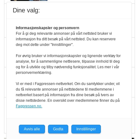
Dine valg:
Marit Kolby vant
Økologisk Norge sin
hederspris
Informasjonskapsler og personvern
For å gi deg relevante annonser på vårt nettsted bruker vi
informasjon fra ditt besøk på vårt nettsted. Du kan reservere
Blir enklere å velge
deg mot dette under "Innstillinger".
økologisk i butikkhylla
For øvrig bruker vi informasjonskapsler og lignende verktøy for
analyse, for å sammenligne nettlesere, tilpasse innhold til deg
og for å utvikle og tilby nødvendig funksjonalitet. Les mer i vår
personvernerklæring.
Kolonihagen sliter
med å få tak i nok melk
Vi er med i Fagpressen-nettverket. Om du samtykker under, vil
du få relevante annonser på nettstedene til medlemmene i
nettverket basert på informasjon fra dine besøk på tvers av
disse nettstedene. En oversikt over medlemmene finner du på
Rapport: Økokundene
Fagpressen.no.
er klare! Er markedet
det?
Avvis alle
Godta
Innstillinger