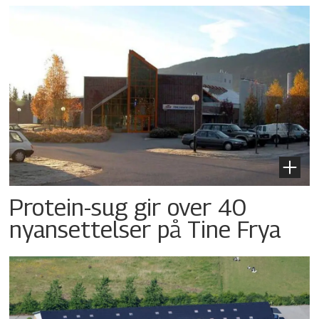
Protein-sug gir over 40
nyansettelser på Tine Frya