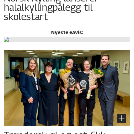
halalkylling­pålegg til
skolestart
Nyeste eAvis: