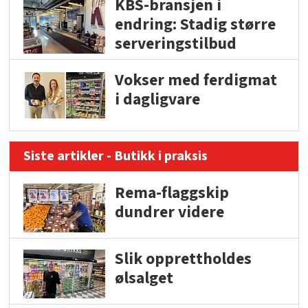
KBS-bransjen i
endring: Stadig større
serveringstilbud
Vokser med ferdigmat
i dagligvare
Siste artikler - Butikk i praksis
Rema-flaggskip
dundrer videre
Slik opprettholdes
ølsalget