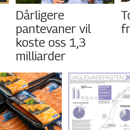
Dårligere
T
pantevaner vil
f
koste oss 1,3
milliarder