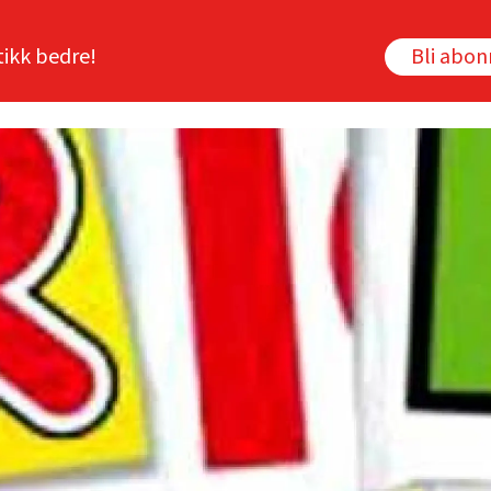
tikk bedre!
Bli abo