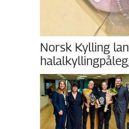
Norsk Kylling la
halalkylling­påleg