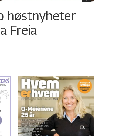
o høstnyheter
ra Freia