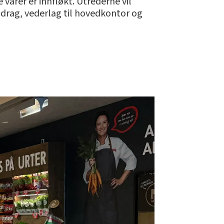
 varer er innfløkt. Utrederne vil
adrag, vederlag til hovedkontor og