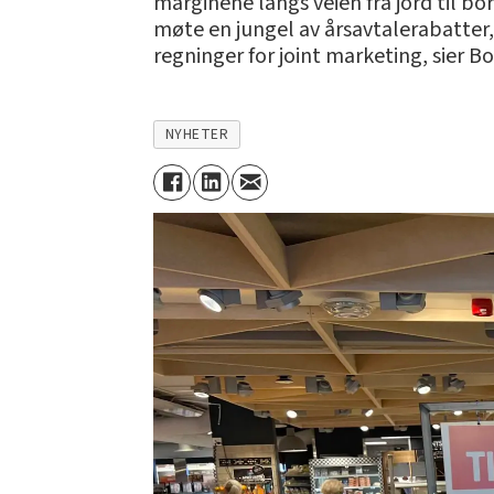
marginene langs veien fra jord til bor
møte en jungel av årsavtalerabatter,
regninger for joint marketing, sier B
NYHETER