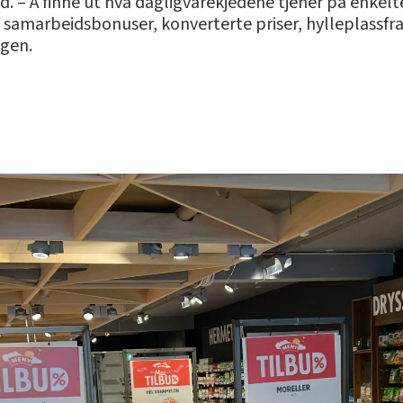
d. – Å finne ut hva dagligvarekjedene tjener på enkelte
 samarbeidsbonuser, konverterte priser, hylleplassfr
ogen.