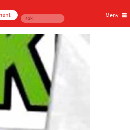
nnent
Søk