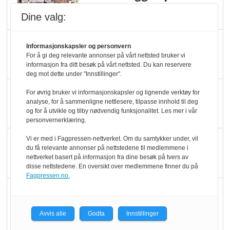
dundrer videre
Dine valg:
Slik opprettholdes
Informasjonskapsler og personvern
ølsalget
For å gi deg relevante annonser på vårt nettsted bruker vi
informasjon fra ditt besøk på vårt nettsted. Du kan reservere
deg mot dette under "Innstillinger".
Færre varer, men fulle
For øvrig bruker vi informasjonskapsler og lignende verktøy for
analyse, for å sammenligne nettlesere, tilpasse innhold til deg
hyller
og for å utvikle og tilby nødvendig funksjonalitet. Les mer i vår
personvernerklæring.
Vi er med i Fagpressen-nettverket. Om du samtykker under, vil
KI lager mat i butikken
du få relevante annonser på nettstedene til medlemmene i
nettverket basert på informasjon fra dine besøk på tvers av
disse nettstedene. En oversikt over medlemmene finner du på
Fagpressen.no.
Q passerte 1 milliard i
Rema i 2025
Avvis alle
Godta
Innstillinger