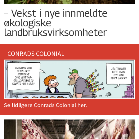
– Vekst i nye innmeldte
økologiske
landbruksvirksomheter
CONRADS COLONIAL
Se tidligere Conrads Colonial her.