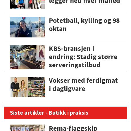
legger ned hver måned
Potetball, kylling og 98
oktan
KBS-bransjen i
endring: Stadig større
serveringstilbud
Vokser med ferdigmat
i dagligvare
Siste artikler - Butikk i praksis
Rema-flaggskip