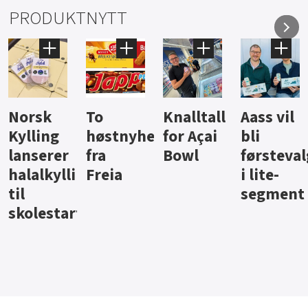
PRODUKTNYTT
Knalltall
Aass vil
Brus og
Hard
ter
for Açai
bli
jus fra
iste fra
Bowl
førstevalg
Berentsen
Hansa
i lite-
segment