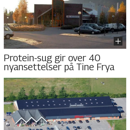
Protein-sug gir over 40
nyansettelser på Tine Frya