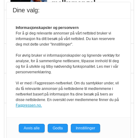
melkemangel
Dine valg:
Marit Kolby vant
Økologisk Norge sin
Informasjonskapsler og personvern
For å gi deg relevante annonser på vårt nettsted bruker vi
hederspris
informasjon fra ditt besøk på vårt nettsted. Du kan reservere
deg mot dette under "Innstillinger".
Blir enklere å velge
For øvrig bruker vi informasjonskapsler og lignende verktøy for
økologisk i butikkhylla
analyse, for å sammenligne nettlesere, tilpasse innhold til deg
og for å utvikle og tilby nødvendig funksjonalitet. Les mer i vår
personvernerklæring.
Kolonihagen sliter
Vi er med i Fagpressen-nettverket. Om du samtykker under, vil
med å få tak i nok melk
du få relevante annonser på nettstedene til medlemmene i
nettverket basert på informasjon fra dine besøk på tvers av
disse nettstedene. En oversikt over medlemmene finner du på
Fagpressen.no.
Rapport: Økokundene
er klare! Er markedet
det?
Avvis alle
Godta
Innstillinger