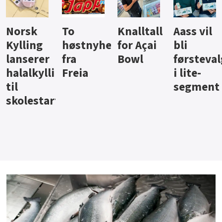
Knalltall
Aass vil
Brus og
Hard
ter
for Açai
bli
jus fra
iste fra
Bowl
førstevalg
Berentsen
Hansa
i lite-
segment