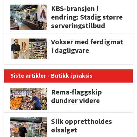
KBS-bransjen i
endring: Stadig større
serveringstilbud
Vokser med ferdigmat
i dagligvare
Siste artikler - Butikk i praksis
Rema-flaggskip
dundrer videre
Slik opprettholdes
ølsalget