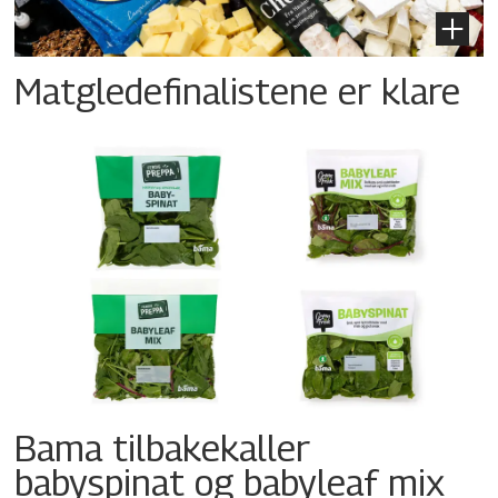
Matgledefinalistene er klare
Bama tilbakekaller
babyspinat og babyleaf mix