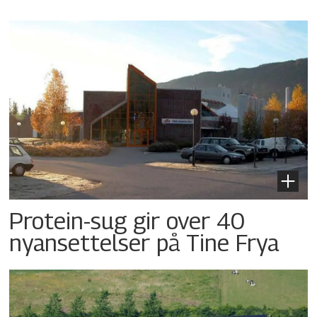
Protein-sug gir over 40
nyansettelser på Tine Frya