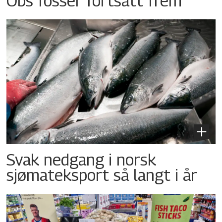
Obs fosser fortsatt frem
Svak nedgang i norsk
sjømateksport så langt i år