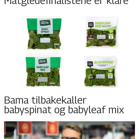
Matgledefinalistene er klare
Bama tilbakekaller
babyspinat og babyleaf mix