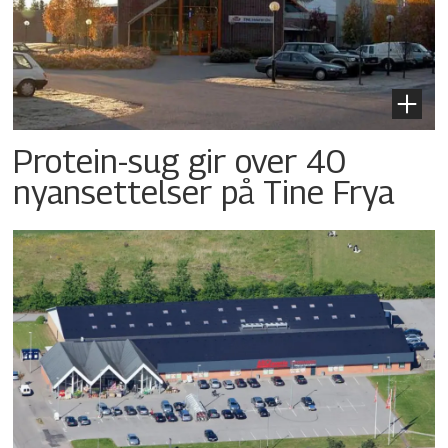
Protein-sug gir over 40
nyansettelser på Tine Frya