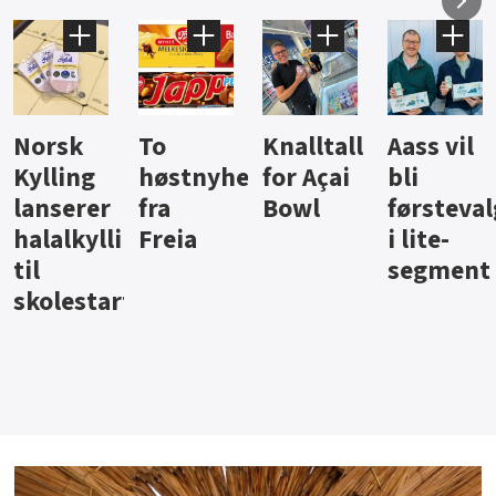
Knalltall
Aass vil
Brus og
Hard
ter
for Açai
bli
jus fra
iste fra
Bowl
førstevalg
Berentsen
Hansa
i lite-
segment