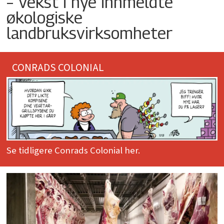
– Vekst i nye innmeldte
økologiske
landbruksvirksomheter
CONRADS COLONIAL
Se tidligere Conrads Colonial her.