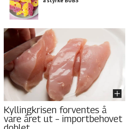
å styrke BUBS
Kyllingkrisen forventes å
vare året ut – importbehovet
doblet