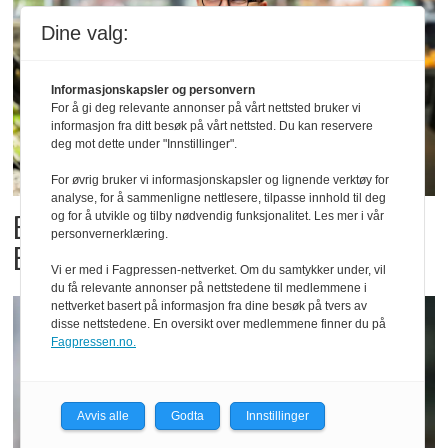
Dine valg:
Informasjonskapsler og personvern
For å gi deg relevante annonser på vårt nettsted bruker vi
informasjon fra ditt besøk på vårt nettsted. Du kan reservere
deg mot dette under "Innstillinger".
For øvrig bruker vi informasjonskapsler og lignende verktøy for
analyse, for å sammenligne nettlesere, tilpasse innhold til deg
Billigbonanza da Norge slo
og for å utvikle og tilby nødvendig funksjonalitet. Les mer i vår
personvernerklæring.
Elfenbenkysten
Vi er med i Fagpressen-nettverket. Om du samtykker under, vil
du få relevante annonser på nettstedene til medlemmene i
nettverket basert på informasjon fra dine besøk på tvers av
disse nettstedene. En oversikt over medlemmene finner du på
Fagpressen.no.
Avvis alle
Godta
Innstillinger